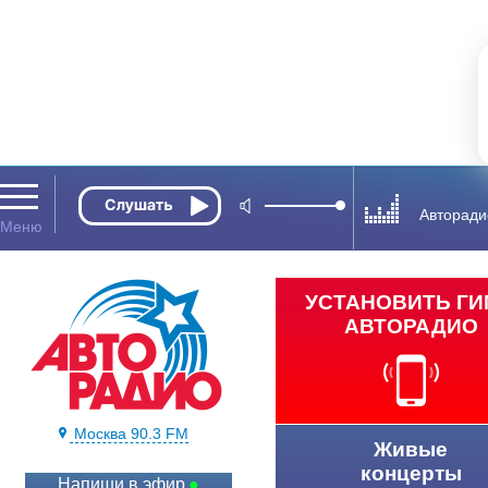
Авторади
УСТАНОВИТЬ Г
АВТОРАДИО
Москва 90.3 FM
Живые
концерты
Напиши в эфир