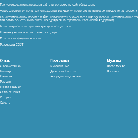
При использовании материалов сайта гиперссылка на сайт обязательна
Адрес электронной почты для отправления досудебной претензии по вопросам нарушения авторских 
На информационном ресурсе (сайте) применяются рекомендательные технологии (информационные тех
пользователей сети «Интернет», находящихся на территории Российской Федерации)
Более подробная информация для правообладателей
Правила участия в акциях, конкурсах, играх
Политика конфиденциальности
Результаты СОУТ
О нас
Программы
Музыка
О радиостанции
Мурзилки Live
Новая музыка
Команда
Драйв-шоу Поехали
Плейлист
Контакты
Авторадио поздравляет
Реклама
Города вещания
Сетка вещания
История
Оферта