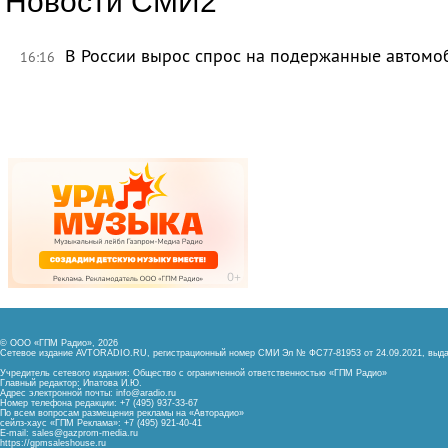
Новости СМИ2
В России вырос спрос на подержанные автомо
16:16
© ООО «ГПМ Радио», 2026
Сетевое издание AVTORADIO.RU, регистрационный номер
СМИ Эл № ФС77-81953 от 24.09.2021,
выда
Учредитель сетевого издания: Общество с ограниченной ответственностью «ГПМ Радио»
Главный редактор: Ипатова И.Ю.
Адрес электронной почты:
info@aradio.ru
Номер телефона редакции: +7 (495) 937-33-67
По всем вопросам размещения рекламы на «Авторадио»
сейлз-хаус «ГПМ Реклама»: +7 (495) 921-40-41
E-mail:
sales@gazprom-media.ru
https://gpmsaleshouse.ru