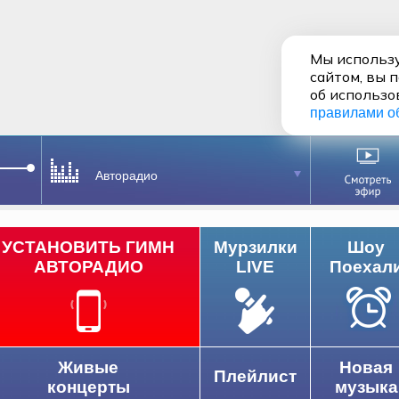
Мы использу
сайтом, вы 
об использо
правилами о
Авторадио
УСТАНОВИТЬ ГИМН
Мурзилки
Шоу
АВТОРАДИО
LIVE
Поехал
Живые
Новая
Плейлист
концерты
музыка