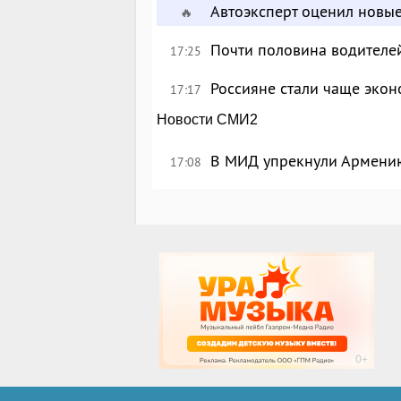
Автоэксперт оценил новы
🔥
Почти половина водителе
17:25
Россияне стали чаще экон
17:17
Новости СМИ2
В МИД упрекнули Армению
17:08