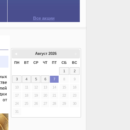
Все акции
Август
2026
ПН
ВТ
СР
ЧТ
ПТ
СБ
ВС
1
2
ных
3
4
5
6
7
8
9
стве
елей
10
11
12
13
14
15
16
здки
17
18
19
20
21
22
23
 от
24
25
26
27
28
29
30
31