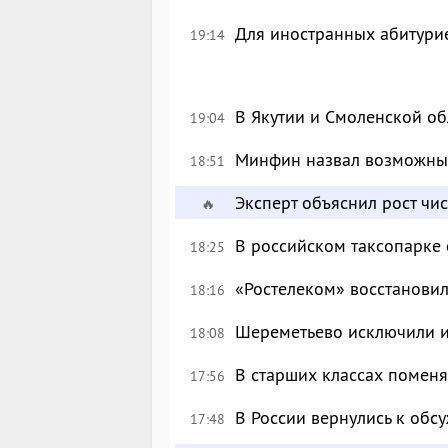
Для иностранных абитурие
19:14
В Якутии и Смоленской об
19:04
Минфин назвал возможны
18:51
Эксперт объяснил рост чи
🔥
В российском таксопарке
18:25
«Ростелеком» восстановил
18:16
Шереметьево исключили и
18:08
В старших классах поменя
17:56
В России вернулись к об
17:48