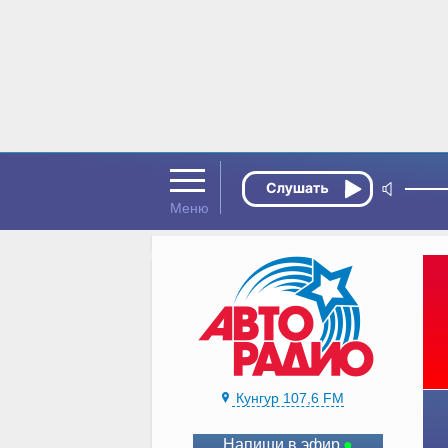
Кунгур 107,6 FM
Напиши в эфир