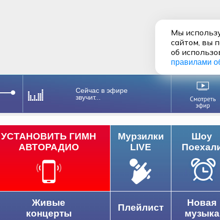
Мы использу
сайтом, вы 
об использо
правилами о
Сейчас в эфире
звучит...
УСТАНОВИТЬ ГИМН
Мурзилки
Шоу
АВТОРАДИО
LIVE
Поехал
Живые
Новая
Плейлист
концерты
музыка