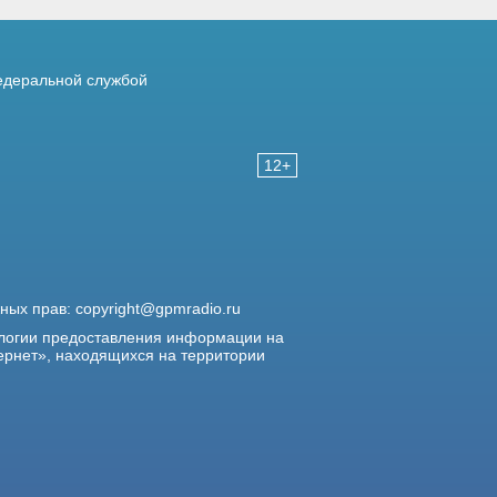
деральной службой
12+
жных прав:
copyright@gpmradio.ru
логии предоставления информации на
ернет», находящихся на территории