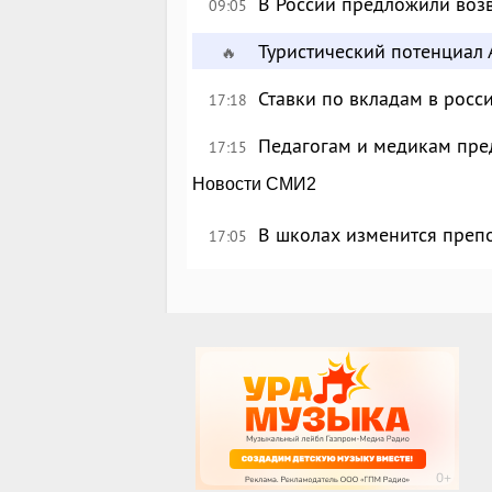
В России предложили возв
09:05
Туристический потенциал 
🔥
Ставки по вкладам в росс
17:18
Педагогам и медикам пре
17:15
Новости СМИ2
В школах изменится преп
17:05