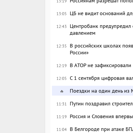
Россиянам разрешат попол
13:19
ЦБ не видит оснований дл
13:05
Центробанк предупредил 
12:43
давлением
В российских школах появ
12:35
России»
В АТОР не зафиксировали 
12:19
С 1 сентября цифровая ва
12:05
Поездки на один день из 
🔥
Путин поздравил строите
11:31
Россия и Словения впервы
11:19
В Белгороде при атаке БП
11:04