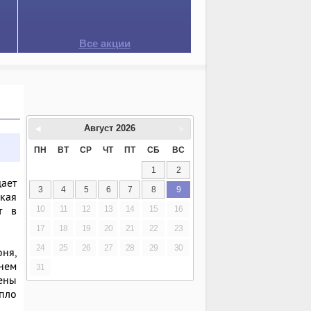
Все акции
Август
2026
ПН
ВТ
СР
ЧТ
ПТ
СБ
ВС
1
2
ает
3
4
5
6
7
8
9
окая
т в
10
11
12
13
14
15
16
17
18
19
20
21
22
23
24
25
26
27
28
29
30
ня,
днем
31
чены
епло