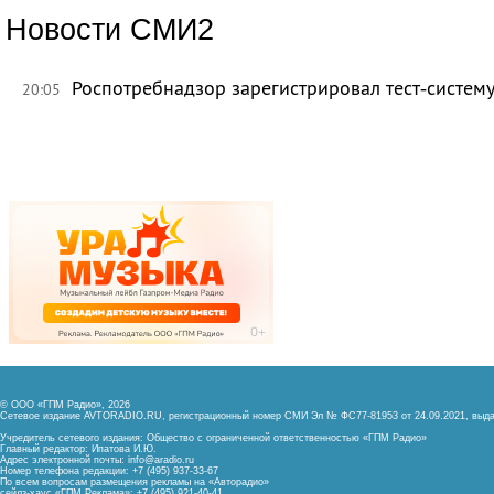
Новости СМИ2
Роспотребнадзор зарегистрировал тест‑систему
20:05
© ООО «ГПМ Радио», 2026
Сетевое издание AVTORADIO.RU, регистрационный номер
СМИ Эл № ФС77-81953 от 24.09.2021,
выда
Учредитель сетевого издания: Общество с ограниченной ответственностью «ГПМ Радио»
Главный редактор: Ипатова И.Ю.
Адрес электронной почты:
info@aradio.ru
Номер телефона редакции: +7 (495) 937-33-67
По всем вопросам размещения рекламы на «Авторадио»
сейлз-хаус «ГПМ Реклама»: +7 (495) 921-40-41