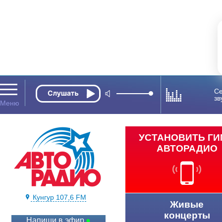
Се
зв
УСТАНОВИТЬ Г
АВТОРАДИО
Кунгур 107,6 FM
Живые
концерты
Напиши в эфир