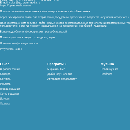
E-mail:
sales@gazprom-media.ru
https://gpmsaleshouse.ru
При использовании материалов сайта гиперссылка на сайт обязательна
Адрес электронной почты для отправления досудебной претензии по вопросам нарушения авторских 
На информационном ресурсе (сайте) применяются рекомендательные технологии (информационные тех
пользователей сети «Интернет», находящихся на территории Российской Федерации)
Более подробная информация для правообладателей
Правила участия в акциях, конкурсах, играх
Политика конфиденциальности
Результаты СОУТ
О нас
Программы
Музыка
О радиостанции
Мурзилки Live
Новая музыка
Команда
Драйв-шоу Поехали
Плейлист
Контакты
Авторадио поздравляет
Реклама
Города вещания
Сетка вещания
История
Оферта