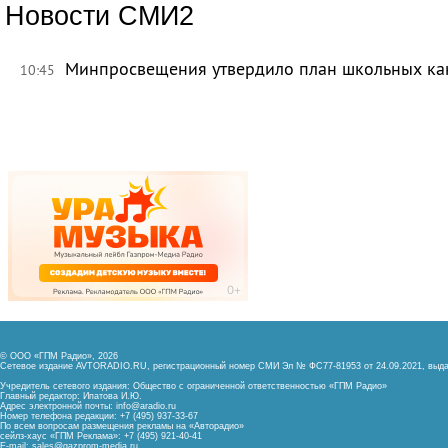
Новости СМИ2
Минпросвещения утвердило план школьных ка
10:45
© ООО «ГПМ Радио», 2026
Сетевое издание AVTORADIO.RU, регистрационный номер
СМИ Эл № ФС77-81953 от 24.09.2021,
выда
Учредитель сетевого издания: Общество с ограниченной ответственностью «ГПМ Радио»
Главный редактор: Ипатова И.Ю.
Адрес электронной почты:
info@aradio.ru
Номер телефона редакции: +7 (495) 937-33-67
По всем вопросам размещения рекламы на «Авторадио»
сейлз-хаус «ГПМ Реклама»: +7 (495) 921-40-41
E-mail:
sales@gazprom-media.ru