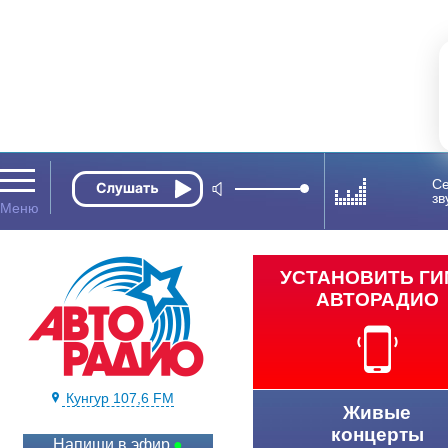
Се
зв
УСТАНОВИТЬ Г
АВТОРАДИО
Кунгур 107,6 FM
Живые
концерты
Напиши в эфир