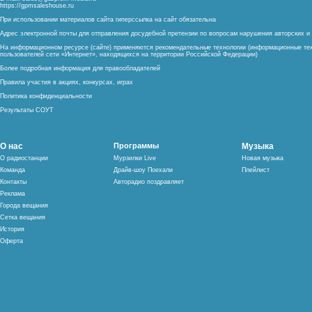
https://gpmsaleshouse.ru
При использовании материалов сайта гиперссылка на сайт обязательна
Адрес электронной почты для отправления досудебной претензии по вопросам нарушения авторских 
На информационном ресурсе (сайте) применяются рекомендательные технологии (информационные тех
пользователей сети «Интернет», находящихся на территории Российской Федерации)
Более подробная информация для правообладателей
Правила участия в акциях, конкурсах, играх
Политика конфиденциальности
Результаты СОУТ
О нас
Программы
Музыка
О радиостанции
Мурзилки Live
Новая музыка
Команда
Драйв-шоу Поехали
Плейлист
Контакты
Авторадио поздравляет
Реклама
Города вещания
Сетка вещания
История
Оферта