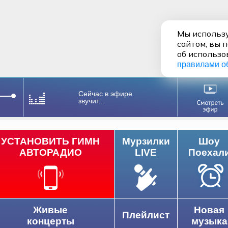
Мы использу
сайтом, вы 
об использо
правилами о
Сейчас в эфире
звучит...
УСТАНОВИТЬ ГИМН
Мурзилки
Шоу
АВТОРАДИО
LIVE
Поехал
Живые
Новая
Плейлист
концерты
музыка