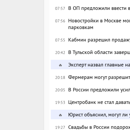
В ОП предложили ввести в
07:57
Новостройки в Москве мог
07:56
парковкам
Кабмин разрешил продажу 
07:55
В Тульской области завер
20:42
Эксперт назвал главные н
🔥
Фермерам могут разрешить
20:18
В России предложили уси
20:05
Центробанк не стал дават
19:53
Юрист объяснил, могут ли
🔥
Свадьбы в России подоро
19:27