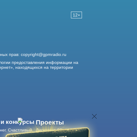
12+
жных прав:
copyright@gpmradio.ru
логии предоставления информации на
ернет», находящихся на территории
 и конкурсы
Проекты
нег. Счастливый
Дискотека 80-х