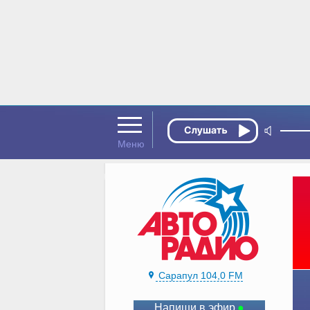
Сарапул 104,0 FM
Напиши в эфир