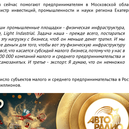
ы сейчас помогают предпринимателям в Московской облас
нистр инвестиций, промышленности и науки региона Екатер
аши промышленные площадки - физическая инфраструктура,
 Light Indastrial. Задача наша - прежде всего, постараться
эту нагрузку с бизнеса, чтоб он меньше денег тратил. И мы
 деньги для того, чтобы вот эту физическую инфраструктуру
 всё, что касается субсидий малого бизнеса, потому что у нас в
00 000 компаний малого и среднего предпринимательства и
амозанятых. И третье - экспорт. Я думаю, что он немножко
число субъектов малого и среднего предпринимательства в Ро
миллионов.