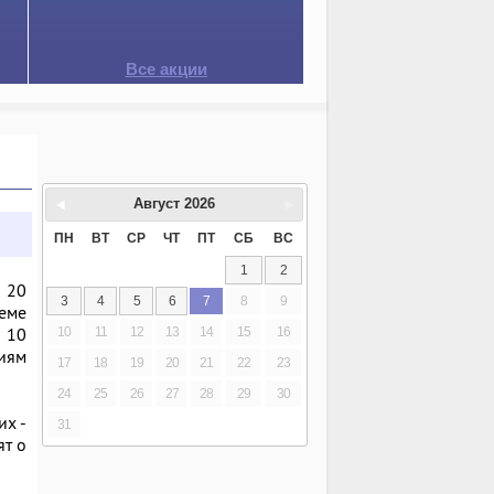
Все акции
Август
2026
ПН
ВТ
СР
ЧТ
ПТ
СБ
ВС
1
2
 20
3
4
5
6
7
8
9
еме
о 10
10
11
12
13
14
15
16
иям
17
18
19
20
21
22
23
24
25
26
27
28
29
30
их -
31
ят о