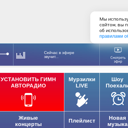
Мы использу
сайтом, вы 
об использо
правилами о
Сейчас в эфире
звучит...
УСТАНОВИТЬ ГИМН
Мурзилки
Шоу
АВТОРАДИО
LIVE
Поехал
Живые
Новая
Плейлист
концерты
музыка