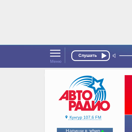
Кунгур 107,6 FM
Напиши в эфир