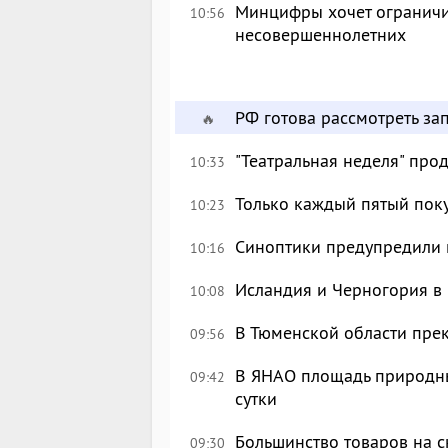
Минцифры хочет ограничи
10:56
несовершеннолетних
РФ готова рассмотреть за
🔥
"Театральная неделя" про
10:33
Только каждый пятый пок
10:23
Синоптики предупредили 
10:16
Исландия и Черногория в 
10:08
В Тюменской области пре
09:56
В ЯНАО площадь природных
09:42
сутки
Большинство товаров на с
09:30