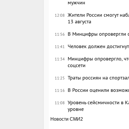
мужчин
Жители России смогут наб
12:08
13 августа
В Минцифры опровергли с
11:56
Человек должен достигнут
11:41
Минцифры опровергло, что
11:34
соцсети
Траты россиян на спортза
11:25
В России оценили возмож
11:16
Уровень сейсмичности в 
11:08
уровне
Новости СМИ2