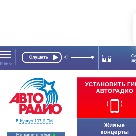
Се
зв
УСТАНОВИТЬ Г
АВТОРАДИО
Кунгур 107,6 FM
Живые
концерты
Напиши в эфир