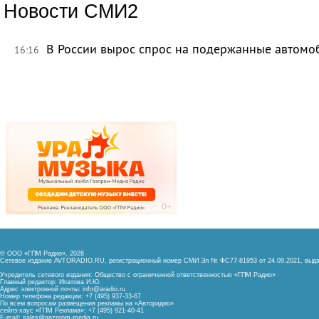
Новости СМИ2
В России вырос спрос на подержанные автомо
16:16
© ООО «ГПМ Радио», 2026
Сетевое издание AVTORADIO.RU, регистрационный номер
СМИ Эл № ФС77-81953 от 24.09.2021,
выда
Учредитель сетевого издания: Общество с ограниченной ответственностью «ГПМ Радио»
Главный редактор: Ипатова И.Ю.
Адрес электронной почты:
info@aradio.ru
Номер телефона редакции: +7 (495) 937-33-67
По всем вопросам размещения рекламы на «Авторадио»
сейлз-хаус «ГПМ Реклама»: +7 (495) 921-40-41
E-mail:
sales@gazprom-media.ru