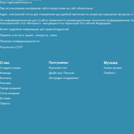
https://gpmsaleshouse.ru
При использовании материалов сайта гиперссылка на сайт обязательна
Адрес электронной почты для отправления досудебной претензии по вопросам нарушения авторских 
На информационном ресурсе (сайте) применяются рекомендательные технологии (информационные тех
пользователей сети «Интернет», находящихся на территории Российской Федерации)
Более подробная информация для правообладателей
Правила участия в акциях, конкурсах, играх
Политика конфиденциальности
Результаты СОУТ
О нас
Программы
Музыка
О радиостанции
Мурзилки Live
Новая музыка
Команда
Драйв-шоу Поехали
Плейлист
Контакты
Авторадио поздравляет
Реклама
Города вещания
Сетка вещания
История
Оферта