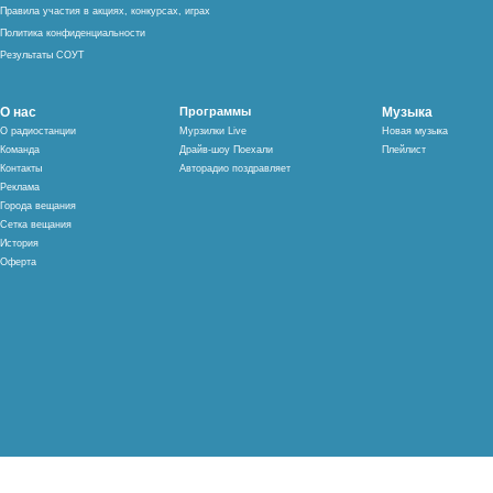
Правила участия в акциях, конкурсах, играх
Политика конфиденциальности
Результаты СОУТ
О нас
Программы
Музыка
О радиостанции
Мурзилки Live
Новая музыка
Команда
Драйв-шоу Поехали
Плейлист
Контакты
Авторадио поздравляет
Реклама
Города вещания
Сетка вещания
История
Оферта