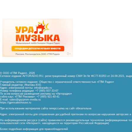
© ООО «ГПМ Радио», 2026
Сетевое издание AVTORADIO.RU, регистрационный номер
СМИ Эл № ФС77-81953 от 24.09.2021,
выда
Учредитель сетевого издания: Общество с ограниченной ответственностью «ГПМ Радио»
Главный редактор: Ипатова И.Ю.
Адрес электронной почты:
info@aradio.ru
Номер телефона редакции: +7 (495) 937-33-67
По всем вопросам размещения рекламы на «Авторадио»
сейлз-хаус «ГПМ Реклама»: +7 (495) 921-40-41
E-mail:
sales@gazprom-media.ru
https://gpmsaleshouse.ru
При использовании материалов сайта гиперссылка на сайт обязательна
Адрес электронной почты для отправления досудебной претензии по вопросам нарушения авторских 
На информационном ресурсе (сайте) применяются рекомендательные технологии (информационные тех
пользователей сети «Интернет», находящихся на территории Российской Федерации)
Более подробная информация для правообладателей