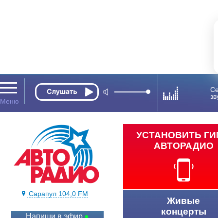
Се
зв
УСТАНОВИТЬ Г
АВТОРАДИО
Сарапул 104,0 FM
Живые
концерты
Напиши в эфир