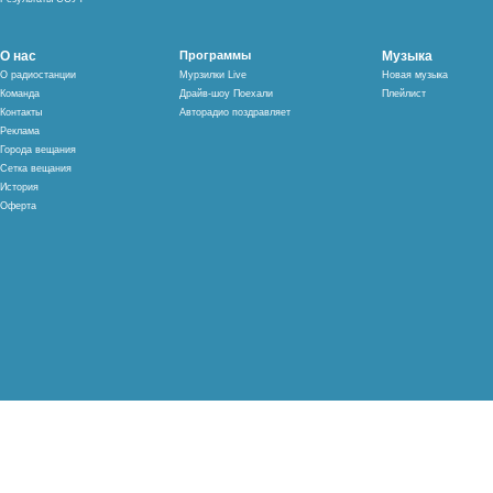
О нас
Программы
Музыка
О радиостанции
Мурзилки Live
Новая музыка
Команда
Драйв-шоу Поехали
Плейлист
Контакты
Авторадио поздравляет
Реклама
Города вещания
Сетка вещания
История
Оферта