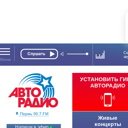
Се
зв
УСТАНОВИТЬ Г
АВТОРАДИО
Пермь 90.7 FM
Живые
концерты
Напиши в эфир