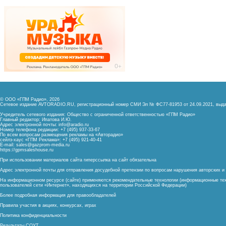
© ООО «ГПМ Радио», 2026
Сетевое издание AVTORADIO.RU, регистрационный номер
СМИ Эл № ФС77-81953 от 24.09.2021,
выда
Учредитель сетевого издания: Общество с ограниченной ответственностью «ГПМ Радио»
Главный редактор: Ипатова И.Ю.
Адрес электронной почты:
info@aradio.ru
Номер телефона редакции: +7 (495) 937-33-67
По всем вопросам размещения рекламы на «Авторадио»
сейлз-хаус «ГПМ Реклама»: +7 (495) 921-40-41
E-mail:
sales@gazprom-media.ru
https://gpmsaleshouse.ru
При использовании материалов сайта гиперссылка на сайт обязательна
Адрес электронной почты для отправления досудебной претензии по вопросам нарушения авторских 
На информационном ресурсе (сайте) применяются рекомендательные технологии (информационные тех
пользователей сети «Интернет», находящихся на территории Российской Федерации)
Более подробная информация для правообладателей
Правила участия в акциях, конкурсах, играх
Политика конфиденциальности
Результаты СОУТ