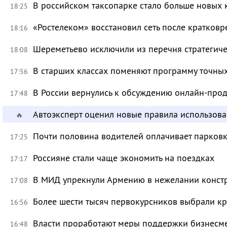
В российском таксопарке стало больше новых 
18:25
«Ростелеком» восстановил сеть после кратков
18:16
Шереметьево исключили из перечня стратегич
18:08
В старших классах поменяют программу точных
17:56
В России вернулись к обсуждению онлайн-про
17:48
Автоэксперт оценил новые правила использов
🔥
Почти половина водителей оплачивает парковк
17:25
Россияне стали чаще экономить на поездках
17:17
В МИД упрекнули Армению в нежелании констр
17:08
Более шести тысяч первокурсников выбрали к
16:56
Власти проработают меры поддержки бизнесме
16:48