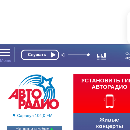
Се
зв
УСТАНОВИТЬ Г
АВТОРАДИО
Сарапул 104,0 FM
Живые
концерты
Напиши в эфир