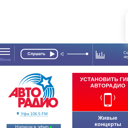
Се
зв
УСТАНОВИТЬ Г
АВТОРАДИО
Уфа 106.5 FM
Живые
концерты
Напиши в эфир