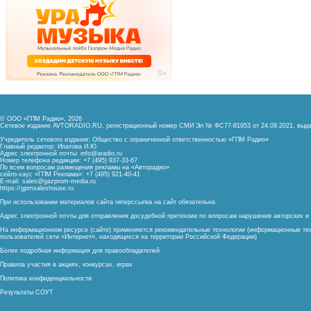
© ООО «ГПМ Радио», 2026
Сетевое издание AVTORADIO.RU, регистрационный номер
СМИ Эл № ФС77-81953 от 24.09.2021,
выда
Учредитель сетевого издания: Общество с ограниченной ответственностью «ГПМ Радио»
Главный редактор: Ипатова И.Ю.
Адрес электронной почты:
info@aradio.ru
Номер телефона редакции: +7 (495) 937-33-67
По всем вопросам размещения рекламы на «Авторадио»
сейлз-хаус «ГПМ Реклама»: +7 (495) 921-40-41
E-mail:
sales@gazprom-media.ru
https://gpmsaleshouse.ru
При использовании материалов сайта гиперссылка на сайт обязательна
Адрес электронной почты для отправления досудебной претензии по вопросам нарушения авторских 
На информационном ресурсе (сайте) применяются рекомендательные технологии (информационные тех
пользователей сети «Интернет», находящихся на территории Российской Федерации)
Более подробная информация для правообладателей
Правила участия в акциях, конкурсах, играх
Политика конфиденциальности
Результаты СОУТ