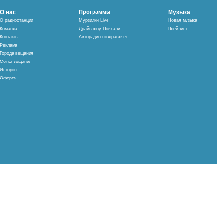
О нас
Программы
Музыка
О радиостанции
Мурзилки Live
Новая музыка
Команда
Драйв-шоу Поехали
Плейлист
Контакты
Авторадио поздравляет
Реклама
Города вещания
Сетка вещания
История
Оферта