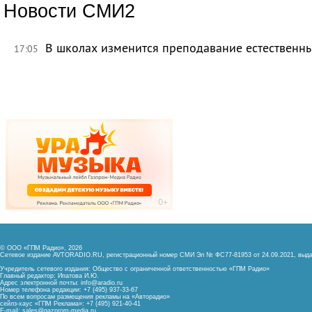
Новости СМИ2
В школах изменится преподавание естественны
17:05
© ООО «ГПМ Радио», 2026
Сетевое издание AVTORADIO.RU, регистрационный номер
СМИ Эл № ФС77-81953 от 24.09.2021,
выда
Учредитель сетевого издания: Общество с ограниченной ответственностью «ГПМ Радио»
Главный редактор: Ипатова И.Ю.
Адрес электронной почты:
info@aradio.ru
Номер телефона редакции: +7 (495) 937-33-67
По всем вопросам размещения рекламы на «Авторадио»
сейлз-хаус «ГПМ Реклама»: +7 (495) 921-40-41
E-mail:
sales@gazprom-media.ru