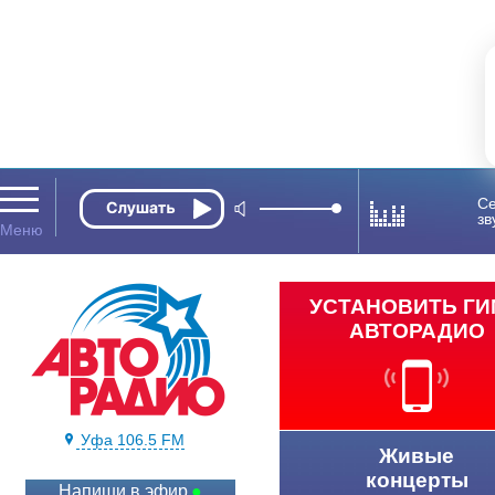
Се
зв
УСТАНОВИТЬ Г
АВТОРАДИО
Уфа 106.5 FM
Живые
концерты
Напиши в эфир