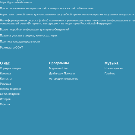
https://gpmsaleshouse.ru
При использовании материалов сайта гиперссылка на сайт обязательна
Адрес электронной почты для отправления досудебной претензии по вопросам нарушения авторских 
На информационном ресурсе (сайте) применяются рекомендательные технологии (информационные тех
пользователей сети «Интернет», находящихся на территории Российской Федерации)
Более подробная информация для правообладателей
Правила участия в акциях, конкурсах, играх
Политика конфиденциальности
Результаты СОУТ
О нас
Программы
Музыка
О радиостанции
Мурзилки Live
Новая музыка
Команда
Драйв-шоу Поехали
Плейлист
Контакты
Авторадио поздравляет
Реклама
Города вещания
Сетка вещания
История
Оферта