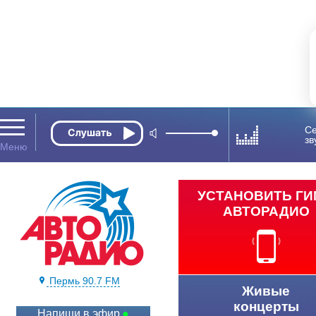
Се
зв
УСТАНОВИТЬ Г
АВТОРАДИО
Пермь 90.7 FM
Живые
концерты
Напиши в эфир