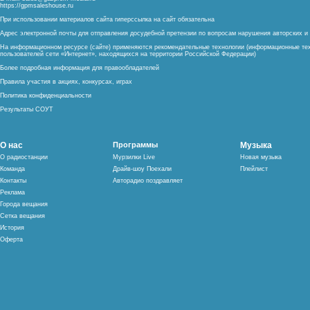
https://gpmsaleshouse.ru
При использовании материалов сайта гиперссылка на сайт обязательна
Адрес электронной почты для отправления досудебной претензии по вопросам нарушения авторских 
На информационном ресурсе (сайте) применяются рекомендательные технологии (информационные тех
пользователей сети «Интернет», находящихся на территории Российской Федерации)
Более подробная информация для правообладателей
Правила участия в акциях, конкурсах, играх
Политика конфиденциальности
Результаты СОУТ
О нас
Программы
Музыка
О радиостанции
Мурзилки Live
Новая музыка
Команда
Драйв-шоу Поехали
Плейлист
Контакты
Авторадио поздравляет
Реклама
Города вещания
Сетка вещания
История
Оферта