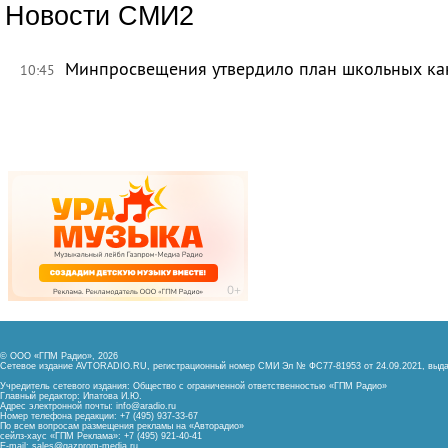
Новости СМИ2
Минпросвещения утвердило план школьных ка
10:45
© ООО «ГПМ Радио», 2026
Сетевое издание AVTORADIO.RU, регистрационный номер
СМИ Эл № ФС77-81953 от 24.09.2021,
выда
Учредитель сетевого издания: Общество с ограниченной ответственностью «ГПМ Радио»
Главный редактор: Ипатова И.Ю.
Адрес электронной почты:
info@aradio.ru
Номер телефона редакции: +7 (495) 937-33-67
По всем вопросам размещения рекламы на «Авторадио»
сейлз-хаус «ГПМ Реклама»: +7 (495) 921-40-41
E-mail:
sales@gazprom-media.ru