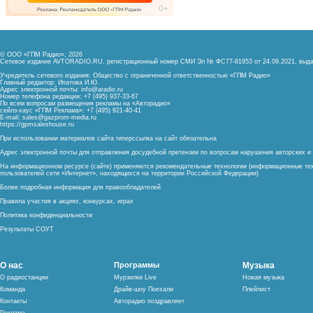
© ООО «ГПМ Радио», 2026
Сетевое издание AVTORADIO.RU, регистрационный номер
СМИ Эл № ФС77-81953 от 24.09.2021,
выда
Учредитель сетевого издания: Общество с ограниченной ответственностью «ГПМ Радио»
Главный редактор: Ипатова И.Ю.
Адрес электронной почты:
info@aradio.ru
Номер телефона редакции: +7 (495) 937-33-67
По всем вопросам размещения рекламы на «Авторадио»
сейлз-хаус «ГПМ Реклама»: +7 (495) 921-40-41
E-mail:
sales@gazprom-media.ru
https://gpmsaleshouse.ru
При использовании материалов сайта гиперссылка на сайт обязательна
Адрес электронной почты для отправления досудебной претензии по вопросам нарушения авторских 
На информационном ресурсе (сайте) применяются рекомендательные технологии (информационные тех
пользователей сети «Интернет», находящихся на территории Российской Федерации)
Более подробная информация для правообладателей
Правила участия в акциях, конкурсах, играх
Политика конфиденциальности
Результаты СОУТ
О нас
Программы
Музыка
О радиостанции
Мурзилки Live
Новая музыка
Команда
Драйв-шоу Поехали
Плейлист
Контакты
Авторадио поздравляет