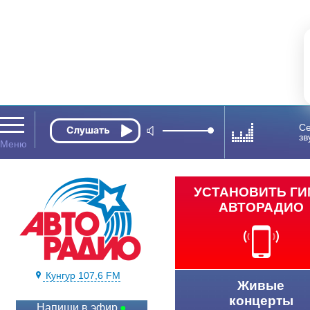
Се
зв
УСТАНОВИТЬ Г
АВТОРАДИО
Кунгур 107,6 FM
Живые
концерты
Напиши в эфир