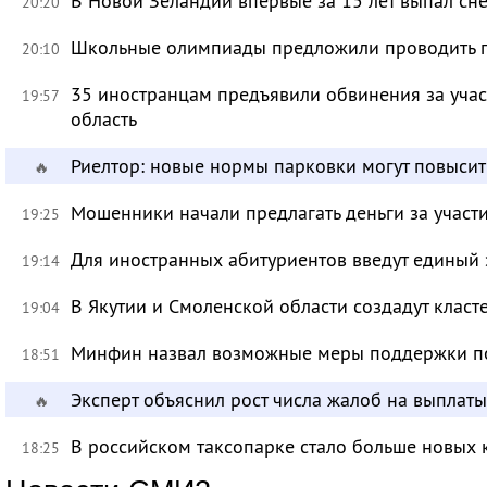
В Новой Зеландии впервые за 15 лет выпал сне
20:20
Школьные олимпиады предложили проводить 
20:10
35 иностранцам предъявили обвинения за учас
19:57
область
Риелтор: новые нормы парковки могут повысит
🔥
Мошенники начали предлагать деньги за участ
19:25
Для иностранных абитуриентов введут единый 
19:14
В Якутии и Смоленской области создадут класт
19:04
Минфин назвал возможные меры поддержки по
18:51
Эксперт объяснил рост числа жалоб на выплат
🔥
В российском таксопарке стало больше новых 
18:25