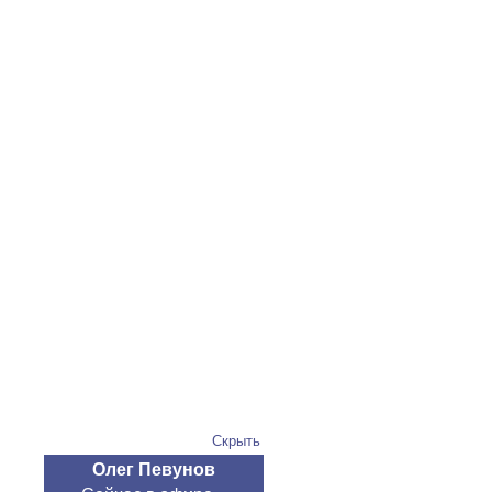
Скрыть
Олег Певунов