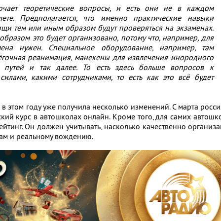
ючает теоретические вопросы, и есть они не в каждом
ете. Предполагается, что именно практические навыки
щи тем или иным образом будут проверяться на экзаменах.
образом это будет организовано, потому что, например, для
мена нужен. Специальное оборудование, например, там
ёгочная реанимация, манекены для извлечения инородного
 путей и так далее. То есть здесь больше вопросов к
силами, какими сотрудниками, то есть как это всё будет
 в этом году уже получила несколько изменений. С марта росс
ский курс в автошколах онлайн. Кроме того, для самих автошк
ейтинг. Он должен учитывать, насколько качественно организ
нам и реальному вождению.