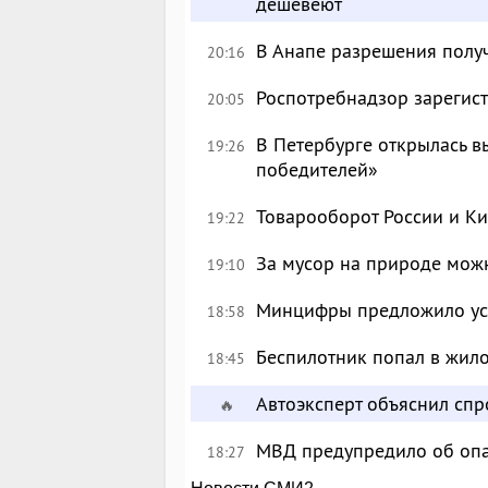
дешевеют
В Анапе разрешения полу
20:16
Роспотребнадзор зарегист
20:05
В Петербурге открылась в
19:26
победителей»
Товарооборот России и Ки
19:22
За мусор на природе можн
19:10
Минцифры предложило уси
18:58
Беспилотник попал в жил
18:45
Автоэксперт объяснил сп
🔥
МВД предупредило об опа
18:27