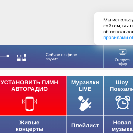
Мы использу
сайтом, вы 
об использо
правилами о
Сейчас в эфире
звучит...
УСТАНОВИТЬ ГИМН
Мурзилки
Шоу
АВТОРАДИО
LIVE
Поехал
Живые
Новая
Плейлист
концерты
музыка