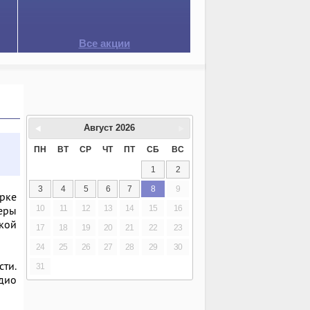
Все акции
Август
2026
ПН
ВТ
СР
ЧТ
ПТ
СБ
ВС
1
2
3
4
5
6
7
8
9
ерке
10
11
12
13
14
15
16
еры
кой
17
18
19
20
21
22
23
24
25
26
27
28
29
30
сти.
31
адио