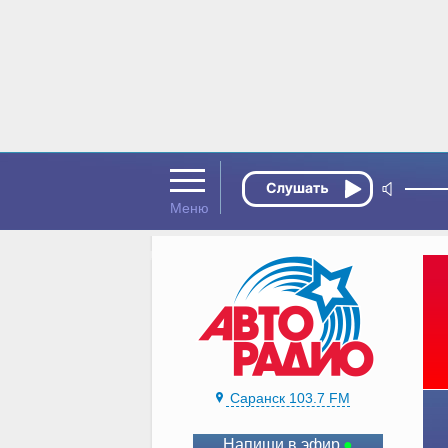
Саранск 103.7 FM
Напиши в эфир