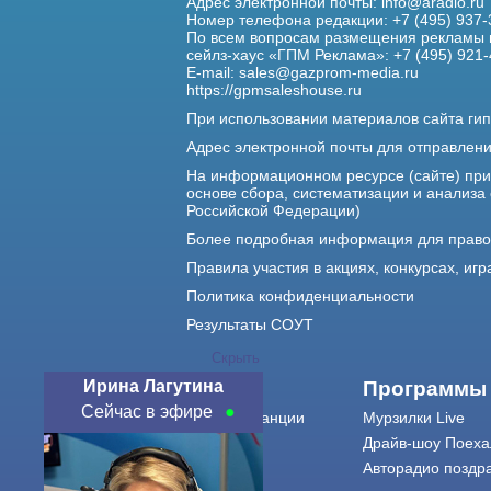
Адрес электронной почты:
info@aradio.ru
Номер телефона редакции: +7 (495) 937-
По всем вопросам размещения рекламы 
сейлз-хаус «ГПМ Реклама»: +7 (495) 921-
E-mail:
sales@gazprom-media.ru
https://gpmsaleshouse.ru
При использовании материалов сайта гип
Адрес электронной почты для отправлен
На информационном ресурсе (сайте) пр
основе сбора, систематизации и анализа
Российской Федерации)
Более подробная информация для прав
Правила участия в акциях, конкурсах, игр
Политика конфиденциальности
Результаты СОУТ
Скрыть
Ирина Лагутина
О нас
Программы
Сейчас в эфире
О радиостанции
Мурзилки Live
Команда
Драйв-шоу Поеха
Контакты
Авторадио поздр