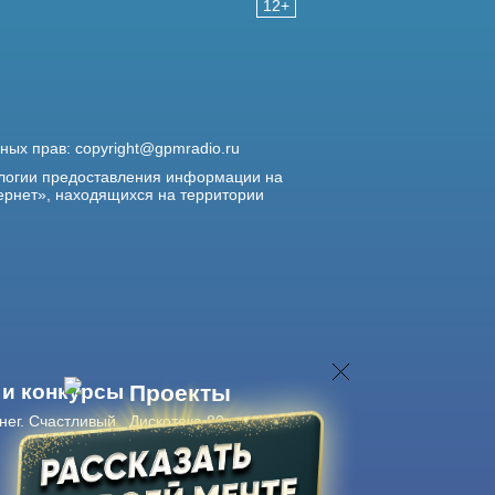
12+
жных прав:
copyright@gpmradio.ru
логии предоставления информации на
ернет», находящихся на территории
 и конкурсы
Проекты
нег. Счастливый
Дискотека 80-х
Живые концерты
Журнал Авторадио