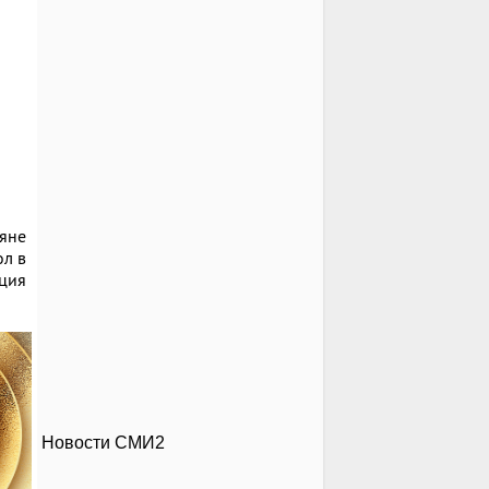
ияне
ол в
ация
Новости СМИ2