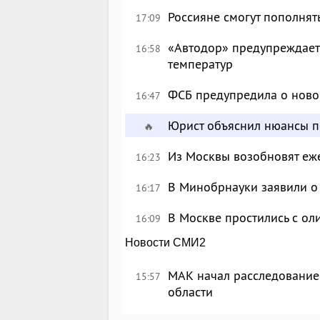
Россияне смогут пополнят
17:09
«Автодор» предупреждает 
16:58
температур
ФСБ предупредила о ново
16:47
Юрист объяснил нюансы п
🔥
Из Москвы возобновят еж
16:23
В Минобрнауки заявили о 
16:17
В Москве простились с о
16:09
Новости СМИ2
МАК начал расследование
15:57
области