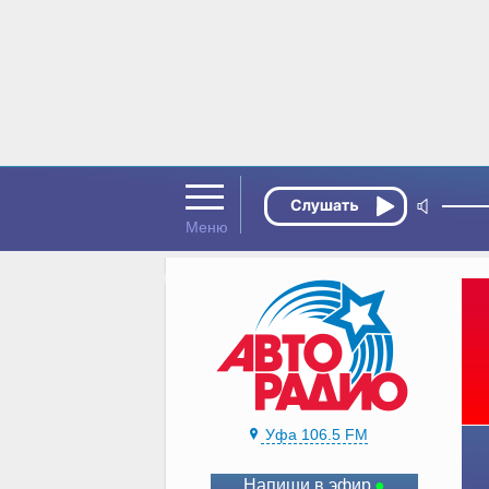
Уфа 106.5 FM
Напиши в эфир