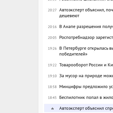
Автоэксперт объяснил, по
20:27
дешевеют
В Анапе разрешения полу
20:16
Роспотребнадзор зарегист
20:05
В Петербурге открылась в
19:26
победителей»
Товарооборот России и Ки
19:22
За мусор на природе можн
19:10
Минцифры предложило уси
18:58
Беспилотник попал в жил
18:45
Автоэксперт объяснил сп
🔥