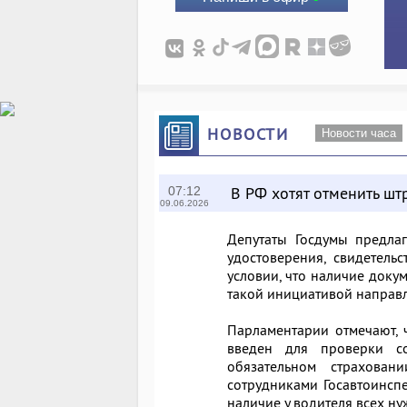
НОВОСТИ
Новости часа
В РФ хотят отменить шт
07:12
09.06.2026
Депутаты Госдумы предлаг
удостоверения, свидетель
условии, что наличие доку
такой инициативой направл
Парламентарии отмечают, 
введен для проверки с
обязательном страхован
сотрудниками Госавтоинсп
наличие у водителя всех н