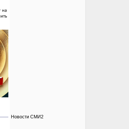
у на
шить
Новости СМИ2