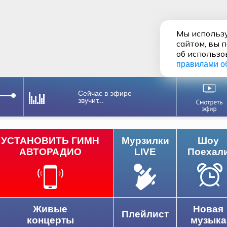
Мы использу
сайтом, вы 
об использо
правилами о
Сейчас в эфире
звучит...
УСТАНОВИТЬ ГИМН
Мурзилки
Шоу
АВТОРАДИО
LIVE
Поехал
Живые
Новая
Плейлист
концерты
музыка