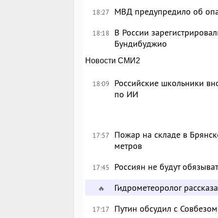
МВД предупредило об опа
18:27
В России зарегистрировал
18:18
Бундибуджио
Новости СМИ2
Российские школьники вн
18:09
по ИИ
Пожар на складе в Брянск
17:57
метров
Россиян не будут обязыва
17:45
Гидрометеоролог рассказа
🔥
Путин обсудил с Совбезом
17:17