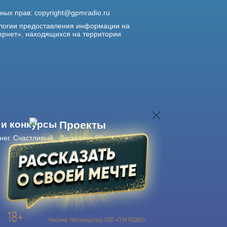
жных прав:
copyright@gpmradio.ru
логии предоставления информации на
ернет», находящихся на территории
 и конкурсы
Проекты
нег. Счастливый
Дискотека 80-х
Живые концерты
Журнал Авторадио
Авторадио
в смартфоне