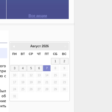
Все акции
Август
2026
ПН
ВТ
СР
ЧТ
ПТ
СБ
ВС
1
2
ого
3
4
5
6
7
8
9
 при
мо с
10
11
12
13
14
15
16
17
18
19
20
21
22
23
24
25
26
27
28
29
30
 был
 об
31
ние
рить