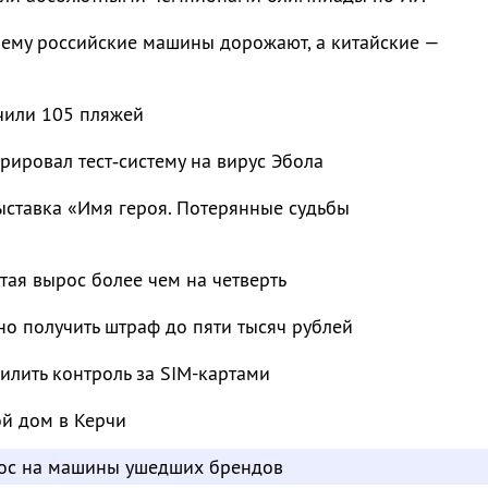
чему российские машины дорожают, а китайские —
чили 105 пляжей
рировал тест‑систему на вирус Эбола
ыставка «Имя героя. Потерянные судьбы
тая вырос более чем на четверть
о получить штраф до пяти тысяч рублей
лить контроль за SIM-картами
ой дом в Керчи
рос на машины ушедших брендов