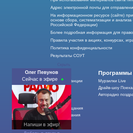
Адрес электронной почты для отправлен
На информационном ресурсе (сайте) пр
основе сбора, систематизации и анализа
Российской Федерации)
Более подробная информация для прав
Правила участия в акциях, конкурсах, игр
Политика конфиденциальности
Результаты СОУТ
Скрыть
Олег Певунов
О нас
Программы
Сейчас в эфире
О радиостанции
Мурзилки Live
Команда
Драйв-шоу Поеха
Контакты
Авторадио поздр
Реклама
Города вещания
Сетка вещания
История
Напиши в эфир!
Оферта