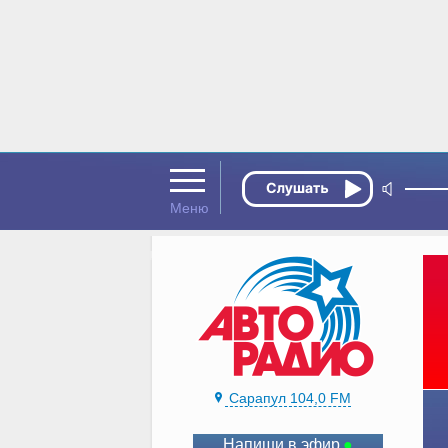
Сарапул 104,0 FM
Напиши в эфир