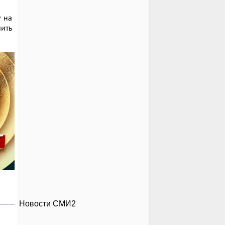
у на
шить
Новости СМИ2