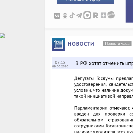
НОВОСТИ
Новости часа
В РФ хотят отменить шт
07:12
09.06.2026
Депутаты Госдумы предлаг
удостоверения, свидетель
условии, что наличие доку
такой инициативой направл
Парламентарии отмечают, 
введен для проверки с
обязательном страхован
сотрудниками Госавтоинсп
наличие у водителя всех н