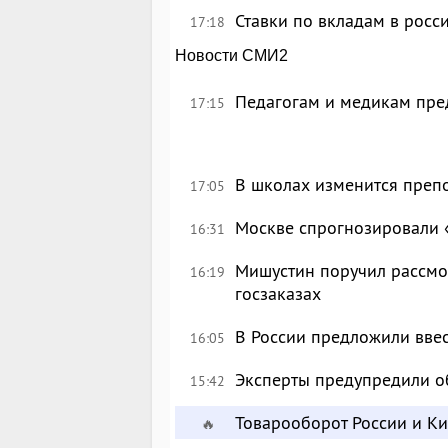
Ставки по вкладам в росс
17:18
Новости СМИ2
Педагогам и медикам пре
17:15
В школах изменится преп
17:05
Москве спрогнозировали 
16:31
Мишустин поручил рассмо
16:19
госзаказах
В России предложили вве
16:05
Эксперты предупредили о
15:42
Товарооборот России и К
🔥