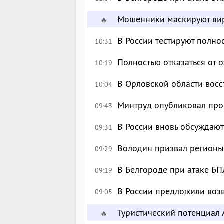
Мошенники маскируют вир
🔥
В России тестируют полн
10:31
Полностью отказаться от 
10:19
В Орловской области восс
10:04
Минтруд опубликовал про
09:43
В России вновь обсуждаю
09:31
Володин призвал регионы
09:29
В Белгороде при атаке БП
09:19
В России предложили возв
09:05
Туристический потенциал 
🔥