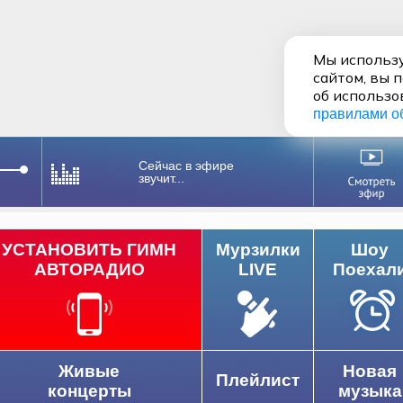
Мы использу
сайтом, вы 
об использо
правилами о
Сейчас в эфире
звучит...
УСТАНОВИТЬ ГИМН
Мурзилки
Шоу
АВТОРАДИО
LIVE
Поехал
Живые
Новая
Плейлист
концерты
музыка