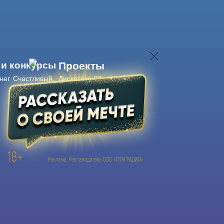
 и конкурсы
Проекты
нег. Счастливый
Дискотека 80-х
Живые концерты
Журнал Авторадио
Авторадио
в смартфоне