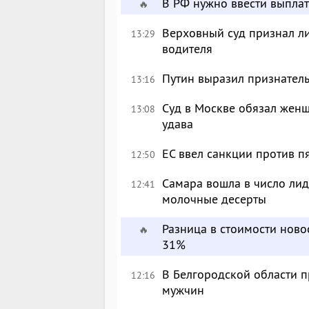
В РФ нужно ввести выплат
🔥
Верховный суд признал л
13:29
водителя
Путин выразил признател
13:16
Суд в Москве обязал женщ
13:08
удава
ЕС ввел санкции против п
12:50
Самара вошла в число лид
12:41
молочные десерты
Разница в стоимости ново
🔥
31%
В Белгородской области п
12:16
мужчин