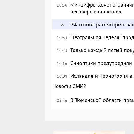
Минцифры хочет ограничи
10:56
несовершеннолетних
РФ готова рассмотреть за
🔥
"Театральная неделя" про
10:33
Только каждый пятый пок
10:23
Синоптики предупредили 
10:16
Исландия и Черногория в 
10:08
Новости СМИ2
В Тюменской области пре
09:56