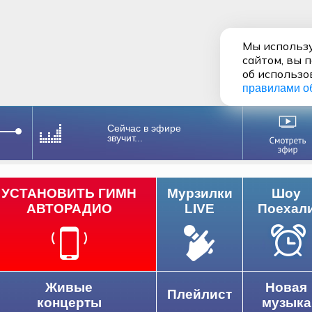
Мы использу
сайтом, вы 
об использо
правилами о
Сейчас в эфире
звучит...
УСТАНОВИТЬ ГИМН
Мурзилки
Шоу
АВТОРАДИО
LIVE
Поехал
Живые
Новая
Плейлист
концерты
музыка