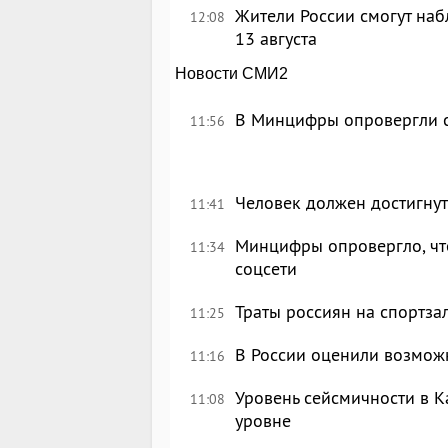
Жители России смогут наб
12:08
13 августа
Новости СМИ2
В Минцифры опровергли с
11:56
Человек должен достигнут
11:41
Минцифры опровергло, что
11:34
соцсети
Траты россиян на спортза
11:25
В России оценили возмож
11:16
Уровень сейсмичности в 
11:08
уровне