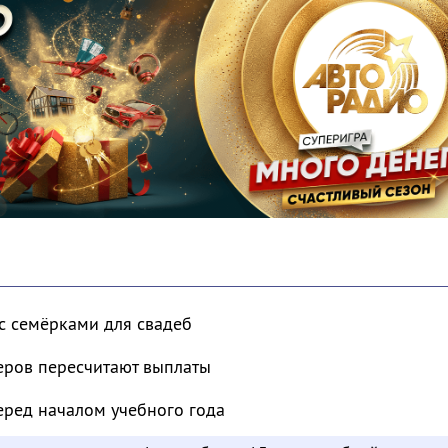
с семёрками для свадеб
еров пересчитают выплаты
еред началом учебного года