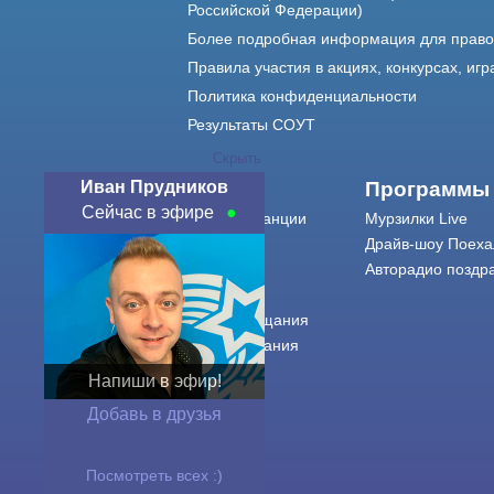
Российской Федерации)
Более подробная информация для прав
Правила участия в акциях, конкурсах, игр
Политика конфиденциальности
Результаты СОУТ
Скрыть
Иван Прудников
О нас
Программы
Сейчас в эфире
О радиостанции
Мурзилки Live
Команда
Драйв-шоу Поеха
Контакты
Авторадио поздр
Реклама
Города вещания
Сетка вещания
История
Напиши в эфир!
Оферта
Добавь в друзья
Посмотреть всех :)