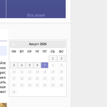
Все акции
Август
2026
ПН
ВТ
СР
ЧТ
ПТ
СБ
ВС
1
2
айте
3
4
5
6
7
8
9
них
рят,
10
11
12
13
14
15
16
лько
17
18
19
20
21
22
23
дить
24
25
26
27
28
29
30
учше
ивот
31