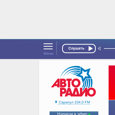
Сарапул 104,0 FM
Напиши в эфир