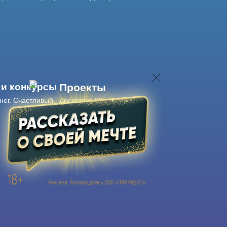
 и конкурсы
Проекты
нег. Счастливый
Дискотека 80-х
Живые концерты
Журнал Авторадио
Авторадио
в смартфоне