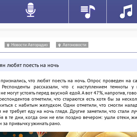
Новости Авторадио
Автоновости
н любят поесть на ночь
ризнались, что любят поесть на ночь. Опрос проведен на с
 Респонденты рассказали, что с наступлением темноты у 
не могут устоять перед вкусной едой. А вот 47%, напротив, гово
 респондентов отметили, что стараются есть хотя бы за неско
житься с набитым желудком. Одни отметили, что смогли нала
 не требует еду на ночь глядя. Другие заметили, что стали л
бя в те дни, когда они не ели поздно вечером: ушли отеки, ж
ли за привычку ужинать рано.