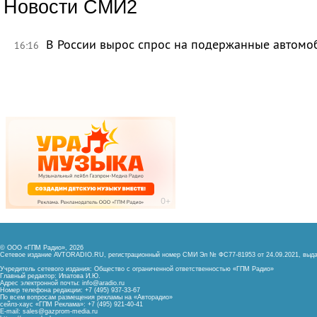
Новости СМИ2
В России вырос спрос на подержанные автомо
16:16
© ООО «ГПМ Радио», 2026
Сетевое издание AVTORADIO.RU, регистрационный номер
СМИ Эл № ФС77-81953 от 24.09.2021,
выда
Учредитель сетевого издания: Общество с ограниченной ответственностью «ГПМ Радио»
Главный редактор: Ипатова И.Ю.
Адрес электронной почты:
info@aradio.ru
Номер телефона редакции: +7 (495) 937-33-67
По всем вопросам размещения рекламы на «Авторадио»
сейлз-хаус «ГПМ Реклама»: +7 (495) 921-40-41
E-mail:
sales@gazprom-media.ru