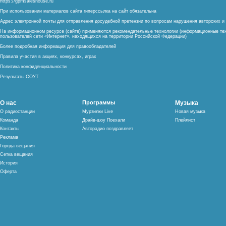
https://gpmsaleshouse.ru
При использовании материалов сайта гиперссылка на сайт обязательна
Адрес электронной почты для отправления досудебной претензии по вопросам нарушения авторских 
На информационном ресурсе (сайте) применяются рекомендательные технологии (информационные тех
пользователей сети «Интернет», находящихся на территории Российской Федерации)
Более подробная информация для правообладателей
Правила участия в акциях, конкурсах, играх
Политика конфиденциальности
Результаты СОУТ
О нас
Программы
Музыка
О радиостанции
Мурзилки Live
Новая музыка
Команда
Драйв-шоу Поехали
Плейлист
Контакты
Авторадио поздравляет
Реклама
Города вещания
Сетка вещания
История
Оферта