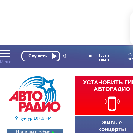
Се
зв
УСТАНОВИТЬ Г
АВТОРАДИО
Кунгур 107,6 FM
Живые
концерты
Напиши в эфир