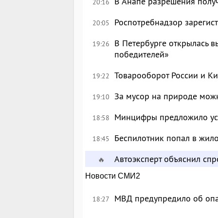
В Анапе разрешения полу
20:16
Роспотребнадзор зарегист
20:05
В Петербурге открылась в
19:26
победителей»
Товарооборот России и Ки
19:22
За мусор на природе можн
19:10
Минцифры предложило уси
18:58
Беспилотник попал в жил
18:45
Автоэксперт объяснил сп
🔥
Новости СМИ2
МВД предупредило об опа
18:27