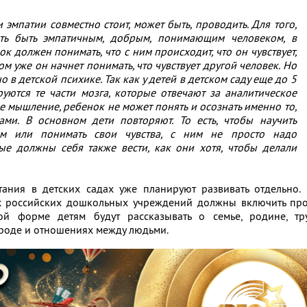
и эмпатии совместно стоит, может быть, проводить. Для того,
ть быть эмпатичным, добрым, понимающим человеком, в
к должен понимать, что с ним происходит, что он чувствует,
том уже он начнет понимать, что чувствует другой человек. Но
 в детской психике. Так как у детей в детском саду еще до 5
руются те части мозга, которые отвечают за аналитическое
 мышление, ребенок не может понять и осознать именно то,
ами. В основном дети повторяют. То есть, чтобы научить
м или понимать свои чувства, с ним не просто надо
лые должны себя также вести, как они хотя, чтобы делали
тания в детских садах уже планируют развивать отдельно.
ех российских дошкольных учреждений должны включить про
й форме детям будут рассказывать о семье, родине, тру
рироде и отношениях между людьми.