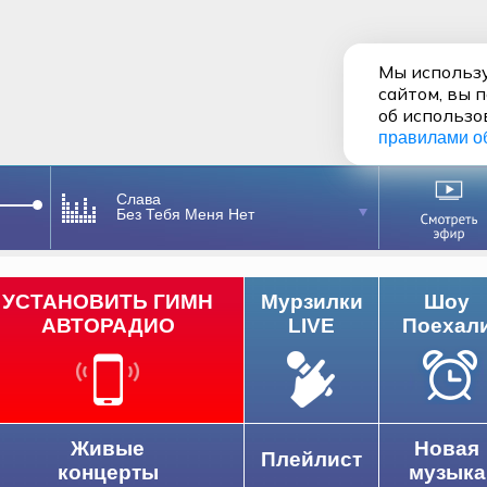
Мы использу
сайтом, вы 
об использо
правилами о
Слава
Без Тебя Меня Нет
УСТАНОВИТЬ ГИМН
Мурзилки
Шоу
АВТОРАДИО
LIVE
Поехал
Живые
Новая
Плейлист
концерты
музыка