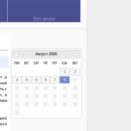
Все акции
Август
2026
ПН
ВТ
СР
ЧТ
ПТ
СБ
ВС
1
2
т о
3
4
5
6
7
8
9
яние
ть с
10
11
12
13
14
15
16
и, а
17
18
19
20
21
22
23
елям
24
25
26
27
28
29
30
31
льно
ого