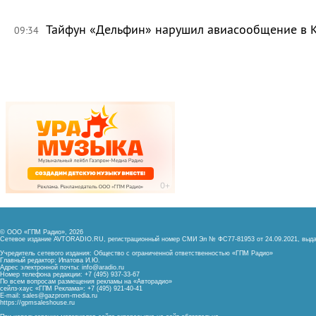
Тайфун «Дельфин» нарушил авиасообщение в 
09:34
© ООО «ГПМ Радио», 2026
Сетевое издание AVTORADIO.RU, регистрационный номер
СМИ Эл № ФС77-81953 от 24.09.2021,
выда
Учредитель сетевого издания: Общество с ограниченной ответственностью «ГПМ Радио»
Главный редактор: Ипатова И.Ю.
Адрес электронной почты:
info@aradio.ru
Номер телефона редакции: +7 (495) 937-33-67
По всем вопросам размещения рекламы на «Авторадио»
сейлз-хаус «ГПМ Реклама»: +7 (495) 921-40-41
E-mail:
sales@gazprom-media.ru
https://gpmsaleshouse.ru