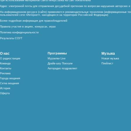
При использовании материалов сайта гиперссылка на сайт обязательна
Адрес электронной почты для отправления досудебной претензии по вопросам нарушения авторских 
На информационном ресурсе (сайте) применяются рекомендательные технологии (информационные тех
пользователей сети «Интернет», находящихся на территории Российской Федерации)
Более подробная информация для правообладателей
Правила участия в акциях, конкурсах, играх
Политика конфиденциальности
Результаты СОУТ
О нас
Программы
Музыка
О радиостанции
Мурзилки Live
Новая музыка
Команда
Драйв-шоу Поехали
Плейлист
Контакты
Авторадио поздравляет
Реклама
Города вещания
Сетка вещания
История
Оферта