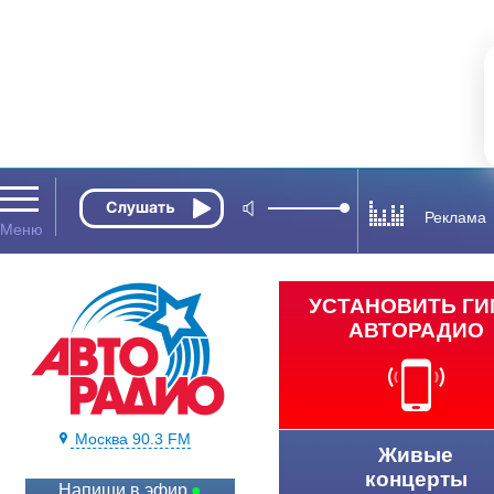
Реклама
УСТАНОВИТЬ Г
АВТОРАДИО
Москва 90.3 FM
Живые
концерты
Напиши в эфир