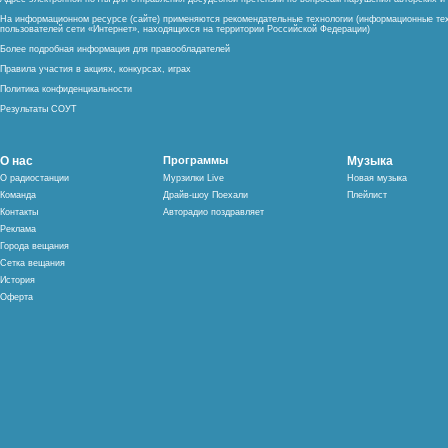
На информационном ресурсе (сайте) применяются рекомендательные технологии (информационные тех
пользователей сети «Интернет», находящихся на территории Российской Федерации)
Более подробная информация для правообладателей
Правила участия в акциях, конкурсах, играх
Политика конфиденциальности
Результаты СОУТ
О нас
Программы
Музыка
О радиостанции
Мурзилки Live
Новая музыка
Команда
Драйв-шоу Поехали
Плейлист
Контакты
Авторадио поздравляет
Реклама
Города вещания
Сетка вещания
История
Оферта