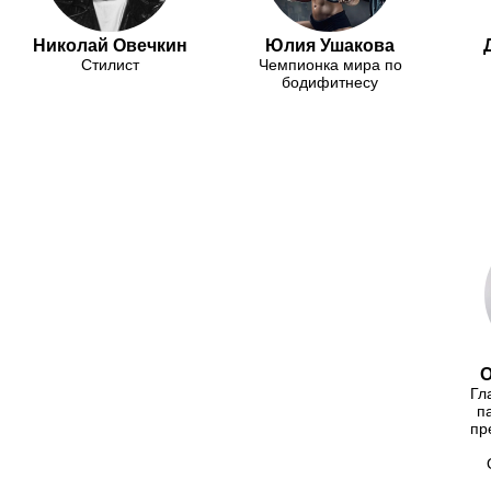
Николай Овечкин
Юлия Ушакова
Стилист
Чемпионка мира по
бодифитнесу
О
Гл
п
пр