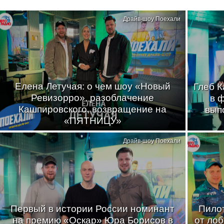
Драйв-шоу Поехали
Елена Летучая: о чем шоу «Новый
Глеб К
Ревизорро», разоблачение
в 
Кашпировского, возвращение на
вып
«ПЯТНИЦУ»
Драйв-шоу Поехали
Первый в истории России номинант
Пилот
на премию «Оскар» Юра Борисов в
от лоб