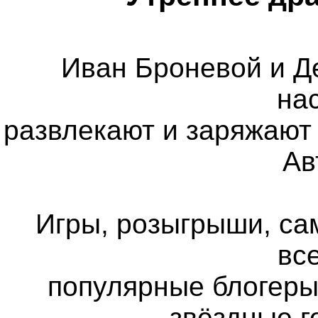
Иван Броневой и Д
на
развлекают и заряжают 
Ав
Игры, розыгрыши, са
все
популярные блогеры
звёздные г