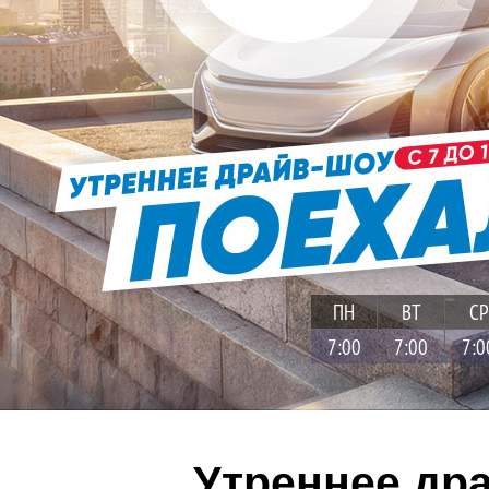
ПН
ВТ
СР
7:00
7:00
7:0
Утреннее др