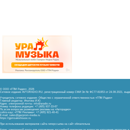
© ООО «ГПМ Радио», 2026
Сетевое издание AVTORADIO.RU, регистрационный номер
СМИ Эл № ФС77-81953 от 24.09.2021,
выда
Учредитель сетевого издания: Общество с ограниченной ответственностью «ГПМ Радио»
Главный редактор: Ипатова И.Ю.
Адрес электронной почты:
info@aradio.ru
Номер телефона редакции: +7 (495) 937-33-67
По всем вопросам размещения рекламы на «Авторадио»
сейлз-хаус «ГПМ Реклама»: +7 (495) 921-40-41
E-mail:
sales@gazprom-media.ru
https://gpmsaleshouse.ru
При использовании материалов сайта гиперссылка на сайт обязательна
Адрес электронной почты для отправления досудебной претензии по вопросам нарушения авторских 