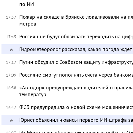
по ИИ
Пожар на складе в Брянске локализовали на п
17:57
метров
Россиян не будут обязывать переходить на циф
17:45
Гидрометеоролог рассказал, какая погода ждёт
🔥
Путин обсудил с Совбезом защиту инфраструкту
17:17
Россияне смогут пополнять счета через банком
17:09
«Автодор» предупреждает водителей о правила
16:58
температур
ФСБ предупредила о новой схеме мошенничест
16:47
Юрист объяснил нюансы первого ИИ-штрафа з
🔥
Из Москвы возобновят ежедневные рейсы в Аб
16:23