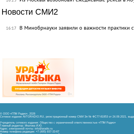
Новости СМИ2
В Минобрнауки заявили о важности практики с
16:17
© ООО «ГПМ Радио», 2026
Сетевое издание AVTORADIO.RU, регистрационный номер
СМИ Эл № ФС77-81953 от 24.09.2021,
выда
Учредитель сетевого издания: Общество с ограниченной ответственностью «ГПМ Радио»
Главный редактор: Ипатова И.Ю.
Адрес электронной почты:
info@aradio.ru
Номер телефона редакции: +7 (495) 937-33-67