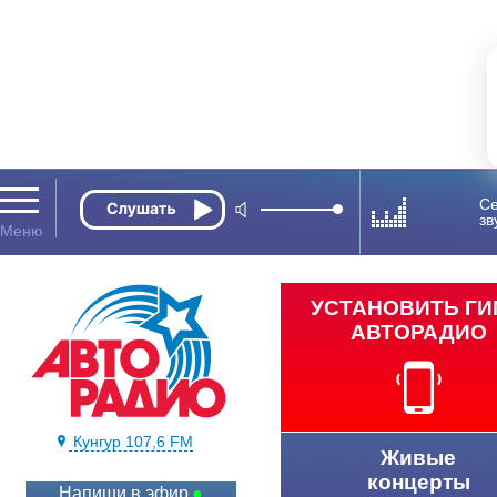
Се
зв
УСТАНОВИТЬ Г
АВТОРАДИО
Кунгур 107,6 FM
Живые
концерты
Напиши в эфир