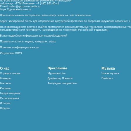
По всем вопросам размещения рекламы на «Авторадио»
сейлз-хаус «ГПМ Реклама»: +7 (495) 921-40-41
E-mail:
sales@gazprom-media.ru
https://gpmsaleshouse.ru
При использовании материалов сайта гиперссылка на сайт обязательна
Адрес электронной почты для отправления досудебной претензии по вопросам нарушения авторских 
На информационном ресурсе (сайте) применяются рекомендательные технологии (информационные тех
пользователей сети «Интернет», находящихся на территории Российской Федерации)
Более подробная информация для правообладателей
Правила участия в акциях, конкурсах, играх
Политика конфиденциальности
Результаты СОУТ
О нас
Программы
Музыка
О радиостанции
Мурзилки Live
Новая музыка
Команда
Драйв-шоу Поехали
Плейлист
Контакты
Авторадио поздравляет
Реклама
Города вещания
Сетка вещания
История
Оферта