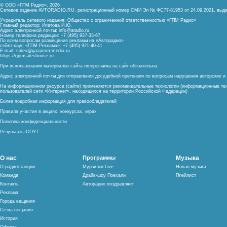
© ООО «ГПМ Радио», 2026
Сетевое издание AVTORADIO.RU, регистрационный номер
СМИ Эл № ФС77-81953 от 24.09.2021,
выда
Учредитель сетевого издания: Общество с ограниченной ответственностью «ГПМ Радио»
Главный редактор: Ипатова И.Ю.
Адрес электронной почты:
info@aradio.ru
Номер телефона редакции: +7 (495) 937-33-67
По всем вопросам размещения рекламы на «Авторадио»
сейлз-хаус «ГПМ Реклама»: +7 (495) 921-40-41
E-mail:
sales@gazprom-media.ru
https://gpmsaleshouse.ru
При использовании материалов сайта гиперссылка на сайт обязательна
Адрес электронной почты для отправления досудебной претензии по вопросам нарушения авторских 
На информационном ресурсе (сайте) применяются рекомендательные технологии (информационные тех
пользователей сети «Интернет», находящихся на территории Российской Федерации)
Более подробная информация для правообладателей
Правила участия в акциях, конкурсах, играх
Политика конфиденциальности
Результаты СОУТ
О нас
Программы
Музыка
О радиостанции
Мурзилки Live
Новая музыка
Команда
Драйв-шоу Поехали
Плейлист
Контакты
Авторадио поздравляет
Реклама
Города вещания
Сетка вещания
История