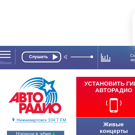
Се
зв
УСТАНОВИТЬ Г
АВТОРАДИО
Нижневартовск 104.7 FM
Живые
концерты
Напиши в эфир