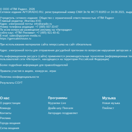
© ООО «ГПМ Радио», 2026
Сетевое издание AVTORADIO.RU, регистрационный номер
СМИ Эл № ФС77-81953 от 24.09.2021,
выда
Учредитель сетевого издания: Общество с ограниченной ответственностью «ГПМ Радио»
Главный редактор: Ипатова И.Ю.
Адрес электронной почты:
info@aradio.ru
Номер телефона редакции: +7 (495) 937-33-67
По всем вопросам размещения рекламы на «Авторадио»
сейлз-хаус «ГПМ Реклама»: +7 (495) 921-40-41
E-mail:
sales@gazprom-media.ru
https://gpmsaleshouse.ru
При использовании материалов сайта гиперссылка на сайт обязательна
Адрес электронной почты для отправления досудебной претензии по вопросам нарушения авторских 
На информационном ресурсе (сайте) применяются рекомендательные технологии (информационные тех
пользователей сети «Интернет», находящихся на территории Российской Федерации)
Более подробная информация для правообладателей
Правила участия в акциях, конкурсах, играх
Политика конфиденциальности
Результаты СОУТ
О нас
Программы
Музыка
О радиостанции
Мурзилки Live
Новая музыка
Команда
Драйв-шоу Поехали
Плейлист
Контакты
Авторадио поздравляет
Реклама
Города вещания
Сетка вещания