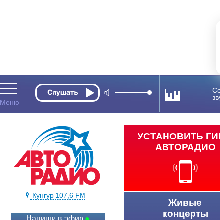
Се
зв
УСТАНОВИТЬ Г
АВТОРАДИО
Кунгур 107,6 FM
Живые
концерты
Напиши в эфир