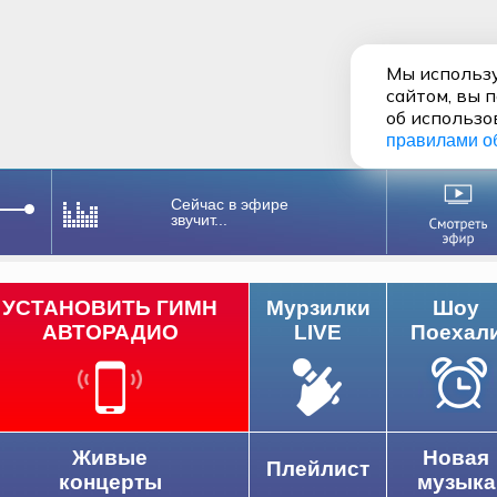
Мы использу
сайтом, вы 
об использо
правилами о
Сейчас в эфире
звучит...
УСТАНОВИТЬ ГИМН
Мурзилки
Шоу
АВТОРАДИО
LIVE
Поехал
Живые
Новая
Плейлист
концерты
музыка