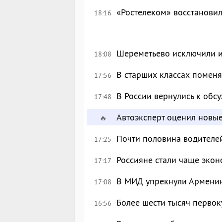
«Ростелеком» восстановил
18:16
Шереметьево исключили и
18:08
В старших классах поменя
17:56
В России вернулись к об
17:48
Автоэксперт оценил новы
🔥
Почти половина водителе
17:25
Россияне стали чаще экон
17:17
В МИД упрекнули Армению
17:08
Более шести тысяч перво
16:56