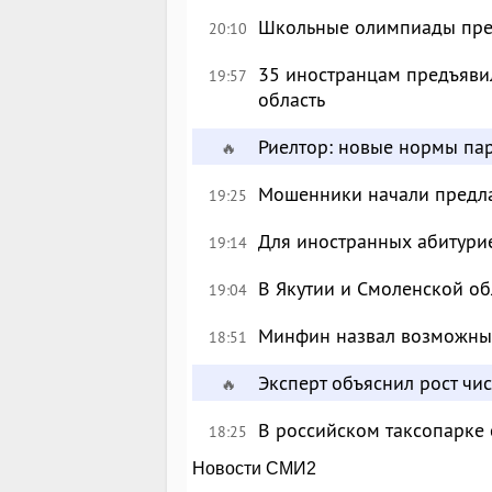
Школьные олимпиады пре
20:10
35 иностранцам предъявил
19:57
область
Риелтор: новые нормы пар
🔥
Мошенники начали предлаг
19:25
Для иностранных абитурие
19:14
В Якутии и Смоленской об
19:04
Минфин назвал возможны
18:51
Эксперт объяснил рост чи
🔥
В российском таксопарке
18:25
Новости СМИ2