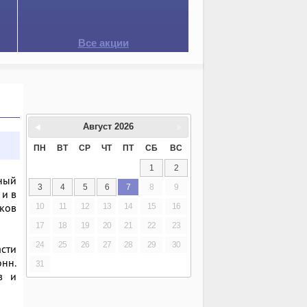
Все акции
Август
2026
ПН
ВТ
СР
ЧТ
ПТ
СБ
ВС
1
2
вный
3
4
5
6
7
8
9
 и в
ков
10
11
12
13
14
15
16
17
18
19
20
21
22
23
24
25
26
27
28
29
30
асти
нн.
31
в и