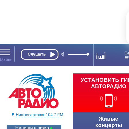
Се
зв
УСТАНОВИТЬ Г
АВТОРАДИО
Нижневартовск 104.7 FM
Живые
концерты
Напиши в эфир