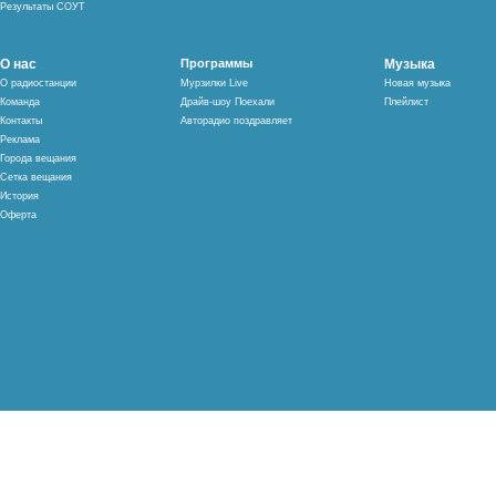
Результаты СОУТ
О нас
Программы
Музыка
О радиостанции
Мурзилки Live
Новая музыка
Команда
Драйв-шоу Поехали
Плейлист
Контакты
Авторадио поздравляет
Реклама
Города вещания
Сетка вещания
История
Оферта