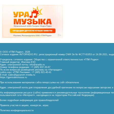
© ООО «ГПМ Радио», 2026
Сетевое издание AVTORADIO.RU, регистрационный номер
СМИ Эл № ФС77-81953 от 24.09.2021,
выда
Учредитель сетевого издания: Общество с ограниченной ответственностью «ГПМ Радио»
Главный редактор: Ипатова И.Ю.
Адрес электронной почты:
info@aradio.ru
Номер телефона редакции: +7 (495) 937-33-67
По всем вопросам размещения рекламы на «Авторадио»
сейлз-хаус «ГПМ Реклама»: +7 (495) 921-40-41
E-mail:
sales@gazprom-media.ru
https://gpmsaleshouse.ru
При использовании материалов сайта гиперссылка на сайт обязательна
Адрес электронной почты для отправления досудебной претензии по вопросам нарушения авторских 
На информационном ресурсе (сайте) применяются рекомендательные технологии (информационные тех
пользователей сети «Интернет», находящихся на территории Российской Федерации)
Более подробная информация для правообладателей
Правила участия в акциях, конкурсах, играх
Политика конфиденциальности