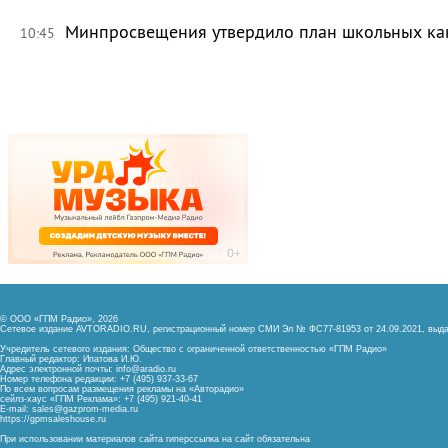
Минпросвещения утвердило план школьных ка
10:45
© ООО «ГПМ Радио», 2026
Сетевое издание AVTORADIO.RU, регистрационный номер
СМИ Эл № ФС77-81953 от 24.09.2021,
выда
Учредитель сетевого издания: Общество с ограниченной ответственностью «ГПМ Радио»
Главный редактор: Ипатова И.Ю.
Адрес электронной почты:
info@aradio.ru
Номер телефона редакции: +7 (495) 937-33-67
По всем вопросам размещения рекламы на «Авторадио»
сейлз-хаус «ГПМ Реклама»: +7 (495) 921-40-41
E-mail:
sales@gazprom-media.ru
https://gpmsaleshouse.ru
При использовании материалов сайта гиперссылка на сайт обязательна