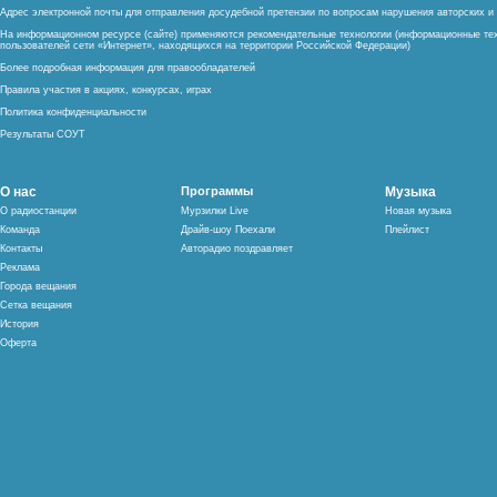
Адрес электронной почты для отправления досудебной претензии по вопросам нарушения авторских 
На информационном ресурсе (сайте) применяются рекомендательные технологии (информационные тех
пользователей сети «Интернет», находящихся на территории Российской Федерации)
Более подробная информация для правообладателей
Правила участия в акциях, конкурсах, играх
Политика конфиденциальности
Результаты СОУТ
О нас
Программы
Музыка
О радиостанции
Мурзилки Live
Новая музыка
Команда
Драйв-шоу Поехали
Плейлист
Контакты
Авторадио поздравляет
Реклама
Города вещания
Сетка вещания
История
Оферта