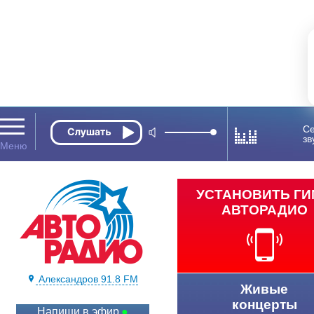
Се
зв
УСТАНОВИТЬ Г
АВТОРАДИО
Александров 91.8 FM
Живые
концерты
Напиши в эфир