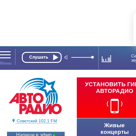
Се
зв
УСТАНОВИТЬ Г
АВТОРАДИО
Советский 102,1 FM
Живые
концерты
Напиши в эфир