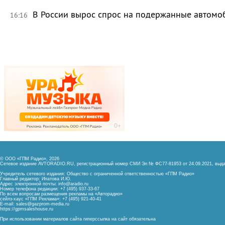
В России вырос спрос на подержанные автомо
16:16
© ООО «ГПМ Радио», 2026
Сетевое издание AVTORADIO.RU, регистрационный номер
СМИ Эл № ФС77-81953 от 24.09.2021,
выда
Учредитель сетевого издания: Общество с ограниченной ответственностью «ГПМ Радио»
Главный редактор: Ипатова И.Ю.
Адрес электронной почты:
info@aradio.ru
Номер телефона редакции: +7 (495) 937-33-67
По всем вопросам размещения рекламы на «Авторадио»
сейлз-хаус «ГПМ Реклама»: +7 (495) 921-40-41
E-mail:
sales@gazprom-media.ru
https://gpmsaleshouse.ru
При использовании материалов сайта гиперссылка на сайт обязательна