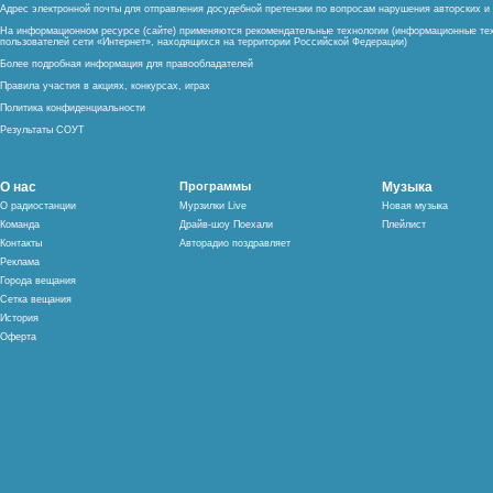
Адрес электронной почты для отправления досудебной претензии по вопросам нарушения авторских 
На информационном ресурсе (сайте) применяются рекомендательные технологии (информационные тех
пользователей сети «Интернет», находящихся на территории Российской Федерации)
Более подробная информация для правообладателей
Правила участия в акциях, конкурсах, играх
Политика конфиденциальности
Результаты СОУТ
О нас
Программы
Музыка
О радиостанции
Мурзилки Live
Новая музыка
Команда
Драйв-шоу Поехали
Плейлист
Контакты
Авторадио поздравляет
Реклама
Города вещания
Сетка вещания
История
Оферта