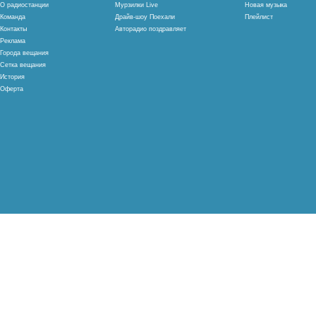
О радиостанции
Мурзилки Live
Новая музыка
Команда
Драйв-шоу Поехали
Плейлист
Контакты
Авторадио поздравляет
Реклама
Города вещания
Сетка вещания
История
Оферта