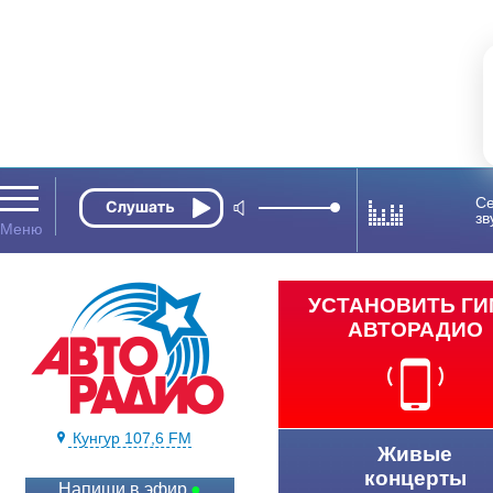
Се
зв
УСТАНОВИТЬ Г
АВТОРАДИО
Кунгур 107,6 FM
Живые
концерты
Напиши в эфир