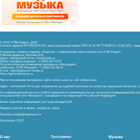
© ООО «ГПМ Радио», 2026
Сетевое издание AVTORADIO.RU, регистрационный номер
СМИ Эл № ФС77-81953 от 24.09.2021,
выда
Учредитель сетевого издания: Общество с ограниченной ответственностью «ГПМ Радио»
Главный редактор: Ипатова И.Ю.
Адрес электронной почты:
info@aradio.ru
Номер телефона редакции: +7 (495) 937-33-67
По всем вопросам размещения рекламы на «Авторадио»
сейлз-хаус «ГПМ Реклама»: +7 (495) 921-40-41
E-mail:
sales@gazprom-media.ru
https://gpmsaleshouse.ru
При использовании материалов сайта гиперссылка на сайт обязательна
Адрес электронной почты для отправления досудебной претензии по вопросам нарушения авторских 
На информационном ресурсе (сайте) применяются рекомендательные технологии (информационные тех
пользователей сети «Интернет», находящихся на территории Российской Федерации)
Более подробная информация для правообладателей
Правила участия в акциях, конкурсах, играх
Политика конфиденциальности
Результаты СОУТ
О нас
Программы
Музыка