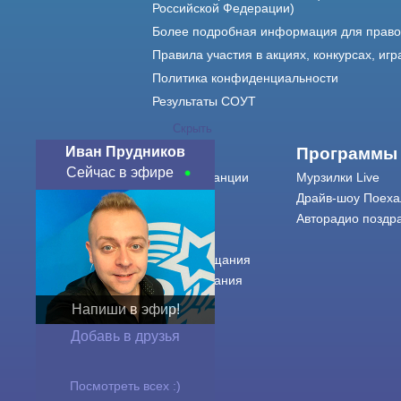
Российской Федерации)
Более подробная информация для прав
Правила участия в акциях, конкурсах, игр
Политика конфиденциальности
Результаты СОУТ
Скрыть
Иван Прудников
О нас
Программы
Сейчас в эфире
О радиостанции
Мурзилки Live
Команда
Драйв-шоу Поеха
Контакты
Авторадио поздр
Реклама
Города вещания
Сетка вещания
История
Напиши в эфир!
Оферта
Добавь в друзья
Посмотреть всех :)