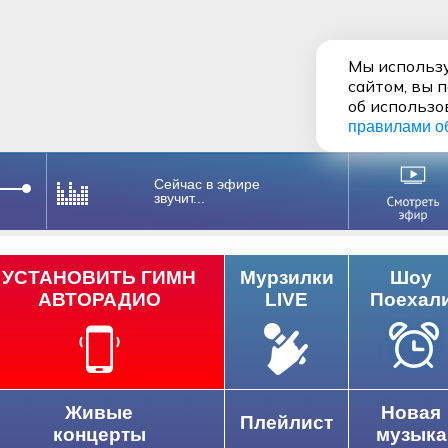
Мы использу
сайтом, вы 
об использо
правилами о
Сейчас в эфире
звучит...
УСТАНОВИТЬ ГИМН
Мурзилки
Шоу
АВТОРАДИО
LIVE
Поехал
Живые
Новая
Плейлист
концерты
музыка