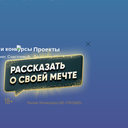
 и конкурсы
Проекты
нег. Счастливый
Дискотека 80-х
Живые концерты
Журнал Авторадио
Авторадио
в смартфоне