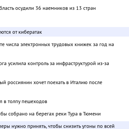
бласть осудили 36 наемников из 13 стран
ются от кибератак
те числа электронных трудовых книжек за год на
га усилила контроль за инфраструктурой из-за
й россиянин хочет поехать в Италию после
л в толпу пешеходов
бы собрано на берегах реки Тура в Тюмени
меры нужно принять, чтобы снизить угоны по всей