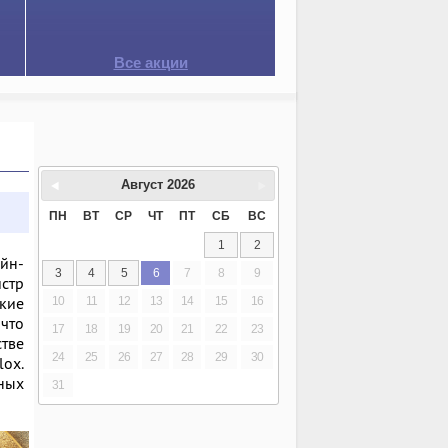
Все акции
Август
2026
ПН
ВТ
СР
ЧТ
ПТ
СБ
ВС
1
2
йн-
3
4
5
6
7
8
9
стр
акие
10
11
12
13
14
15
16
 что
17
18
19
20
21
22
23
стве
24
25
26
27
28
29
30
ox.
ных
31