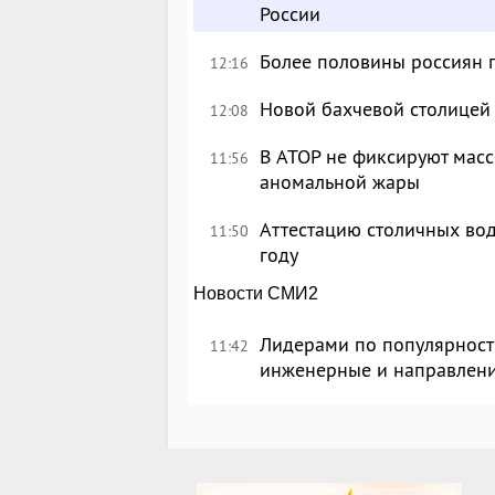
России
Более половины россиян 
12:16
Новой бахчевой столицей
12:08
В АТОР не фиксируют масс
11:56
аномальной жары
Аттестацию столичных вод
11:50
году
Новости СМИ2
Лидерами по популярности
11:42
инженерные и направлен