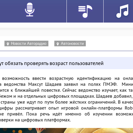
Новости Авторадио
Автоновости
 обязать проверять возраст пользователей
 возможность ввести возрастную идентификацию на онла
ва ведомства Максут Шадаев заявил на полях ПМЭФ. Мини
сится к ближайшей повестке. Сейчас ведомство изучает, как т
бежом и на отдельных цифровых площадках. Шадаев добавил,
страны уже идут по пути более жёстких ограничений. В каче
ифры рассматривает опыт игровой онлайн-платформы Robl
не привёл. Пока речь идёт именно об изучении возмож
оверки на цифровых платформах.