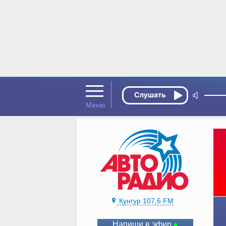
Кунгур 107,6 FM
Напиши в эфир