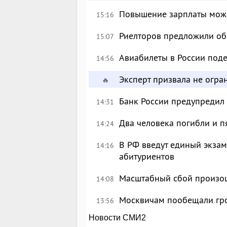
Повышение зарплаты може
15:16
Риелторов предложили обя
15:07
Авиабилеты в России поде
14:56
Эксперт призвала не огр
🔥
Банк России предупредил
14:31
Два человека погибли и п
14:24
В РФ введут единый экзам
14:16
абитуриентов
Масштабный сбой произош
14:08
Москвичам пообещали гр
13:56
Новости СМИ2