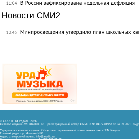
В России зафиксирована недельная дефляция
11:04
Новости СМИ2
Минпросвещения утвердило план школьных ка
10:45
© ООО «ГПМ Радио», 2026
Сетевое издание AVTORADIO.RU, регистрационный номер
СМИ Эл № ФС77-81953 от 24.09.2021,
выда
Учредитель сетевого издания: Общество с ограниченной ответственностью «ГПМ Радио»
Главный редактор: Ипатова И.Ю.
Адрес электронной почты:
info@aradio.ru