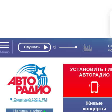
Се
зв
УСТАНОВИТЬ Г
АВТОРАДИО
Советский 102,1 FM
Живые
концерты
Напиши в эфир