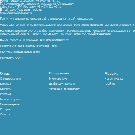
Номер телефона редакции: +7 (495) 937-33-67
По всем вопросам размещения рекламы на «Авторадио»
сейлз-хаус «ГПМ Реклама»: +7 (495) 921-40-41
E-mail:
sales@gazprom-media.ru
https://gpmsaleshouse.ru
При использовании материалов сайта гиперссылка на сайт обязательна
Адрес электронной почты для отправления досудебной претензии по вопросам нарушения авторских 
На информационном ресурсе (сайте) применяются рекомендательные технологии (информационные тех
пользователей сети «Интернет», находящихся на территории Российской Федерации)
Более подробная информация для правообладателей
Правила участия в акциях, конкурсах, играх
Политика конфиденциальности
Результаты СОУТ
О нас
Программы
Музыка
О радиостанции
Мурзилки Live
Новая музыка
Команда
Драйв-шоу Поехали
Плейлист
Контакты
Авторадио поздравляет
Реклама
Города вещания
Сетка вещания
История
Оферта