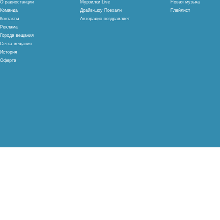
О радиостанции
Мурзилки Live
Новая музыка
Команда
Драйв-шоу Поехали
Плейлист
Контакты
Авторадио поздравляет
Реклама
Города вещания
Сетка вещания
История
Оферта