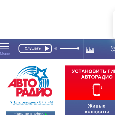
Се
зв
УСТАНОВИТЬ Г
АВТОРАДИО
Благовещенск 87.7 FM
Живые
концерты
Напиши в эфир