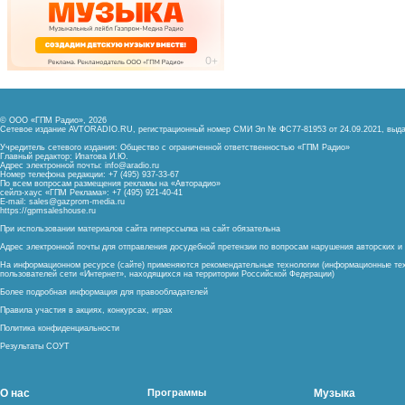
© ООО «ГПМ Радио», 2026
Сетевое издание AVTORADIO.RU, регистрационный номер
СМИ Эл № ФС77-81953 от 24.09.2021,
выда
Учредитель сетевого издания: Общество с ограниченной ответственностью «ГПМ Радио»
Главный редактор: Ипатова И.Ю.
Адрес электронной почты:
info@aradio.ru
Номер телефона редакции: +7 (495) 937-33-67
По всем вопросам размещения рекламы на «Авторадио»
сейлз-хаус «ГПМ Реклама»: +7 (495) 921-40-41
E-mail:
sales@gazprom-media.ru
https://gpmsaleshouse.ru
При использовании материалов сайта гиперссылка на сайт обязательна
Адрес электронной почты для отправления досудебной претензии по вопросам нарушения авторских 
На информационном ресурсе (сайте) применяются рекомендательные технологии (информационные тех
пользователей сети «Интернет», находящихся на территории Российской Федерации)
Более подробная информация для правообладателей
Правила участия в акциях, конкурсах, играх
Политика конфиденциальности
Результаты СОУТ
О нас
Программы
Музыка