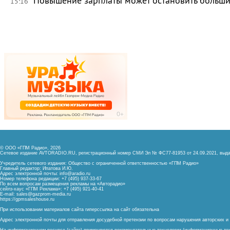
Повышение зарплаты может остановить больш
15:16
© ООО «ГПМ Радио», 2026
Сетевое издание AVTORADIO.RU, регистрационный номер
СМИ Эл № ФС77-81953 от 24.09.2021,
выда
Учредитель сетевого издания: Общество с ограниченной ответственностью «ГПМ Радио»
Главный редактор: Ипатова И.Ю.
Адрес электронной почты:
info@aradio.ru
Номер телефона редакции: +7 (495) 937-33-67
По всем вопросам размещения рекламы на «Авторадио»
сейлз-хаус «ГПМ Реклама»: +7 (495) 921-40-41
E-mail:
sales@gazprom-media.ru
https://gpmsaleshouse.ru
При использовании материалов сайта гиперссылка на сайт обязательна
Адрес электронной почты для отправления досудебной претензии по вопросам нарушения авторских 