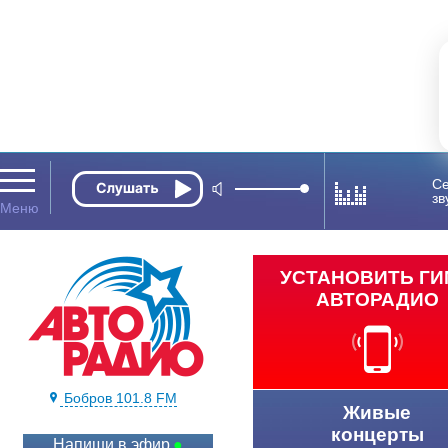
Се
зв
УСТАНОВИТЬ Г
АВТОРАДИО
Бобров 101.8 FM
Живые
концерты
Напиши в эфир