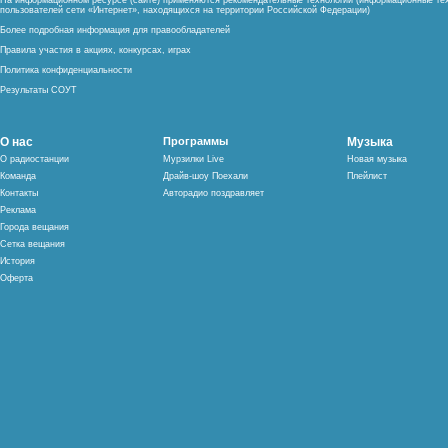
На информационном ресурсе (сайте) применяются рекомендательные технологии (информационные тех
пользователей сети «Интернет», находящихся на территории Российской Федерации)
Более подробная информация для правообладателей
Правила участия в акциях, конкурсах, играх
Политика конфиденциальности
Результаты СОУТ
О нас
Программы
Музыка
О радиостанции
Мурзилки Live
Новая музыка
Команда
Драйв-шоу Поехали
Плейлист
Контакты
Авторадио поздравляет
Реклама
Города вещания
Сетка вещания
История
Оферта