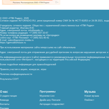
© ООО «ГПМ Радио», 2026
Сетевое издание AVTORADIO.RU, регистрационный номер
СМИ Эл № ФС77-81953 от 24.09.2021,
выда
Учредитель сетевого издания: Общество с ограниченной ответственностью «ГПМ Радио»
Главный редактор: Ипатова И.Ю.
Адрес электронной почты:
info@aradio.ru
Номер телефона редакции: +7 (495) 937-33-67
По всем вопросам размещения рекламы на «Авторадио»
сейлз-хаус «ГПМ Реклама»: +7 (495) 921-40-41
E-mail:
sales@gazprom-media.ru
https://gpmsaleshouse.ru
При использовании материалов сайта гиперссылка на сайт обязательна
Адрес электронной почты для отправления досудебной претензии по вопросам нарушения авторских 
На информационном ресурсе (сайте) применяются рекомендательные технологии (информационные тех
пользователей сети «Интернет», находящихся на территории Российской Федерации)
Более подробная информация для правообладателей
Правила участия в акциях, конкурсах, играх
Политика конфиденциальности
Результаты СОУТ
О нас
Программы
Музыка
О радиостанции
Мурзилки Live
Новая музыка
Команда
Драйв-шоу Поехали
Плейлист
Контакты
Авторадио поздравляет
Реклама