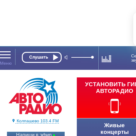
Се
зв
УСТАНОВИТЬ Г
АВТОРАДИО
Колпашево 103.4 FM
Живые
концерты
Напиши в эфир