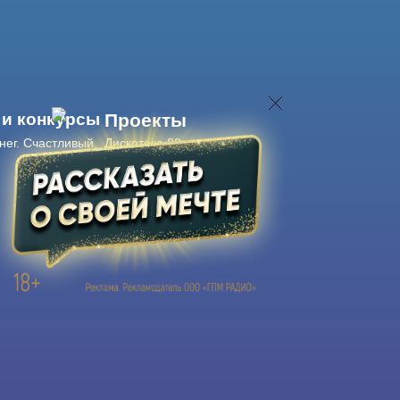
 и конкурсы
Проекты
нег. Счастливый
Дискотека 80-х
Живые концерты
Журнал Авторадио
Авторадио
в смартфоне