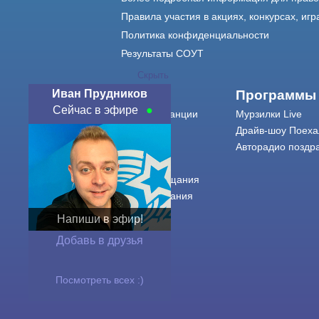
Правила участия в акциях, конкурсах, игр
Политика конфиденциальности
Результаты СОУТ
Скрыть
Иван Прудников
О нас
Программы
Сейчас в эфире
О радиостанции
Мурзилки Live
Команда
Драйв-шоу Поеха
Контакты
Авторадио поздр
Реклама
Города вещания
Сетка вещания
История
Напиши в эфир!
Оферта
Добавь в друзья
Посмотреть всех :)