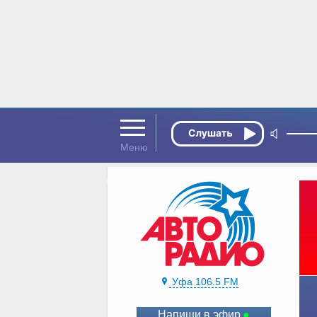
Уфа 106.5 FM
Напиши в эфир