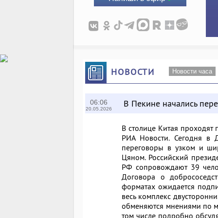
НОВОСТИ
Новости часа
В Пекине начались пер
06:06
20.05.2026
В столице Китая проходят 
РИА Новости. Сегодня в 
переговоры в узком и шир
Цяном.
Российский презид
РФ сопровождают 39 чело
Договора о добрососедст
форматах
ожидается подп
весь комплекс двусторонни
обменяются мнениями по м
том числе подробно обсудя