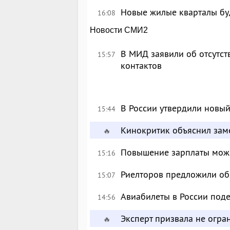
Новые жилые кварталы буд
16:08
Новости СМИ2
В МИД заявили об отсутс
15:57
контактов
В России утвердили новый
15:44
Кинокритик объяснил зам
🔥
Повышение зарплаты може
15:16
Риелторов предложили обя
15:07
Авиабилеты в России поде
14:56
Эксперт призвала не огр
🔥