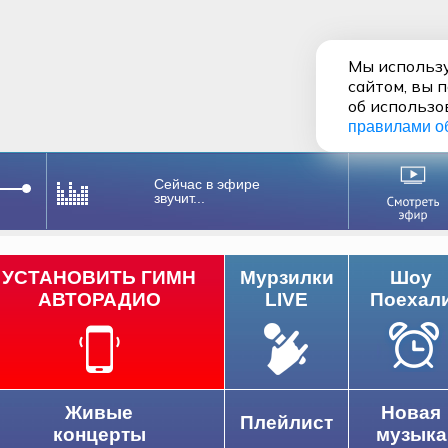
Мы использу
сайтом, вы 
об использо
правилами о
Сейчас в эфире
звучит...
УСТАНОВИТЬ ГИМН
Мурзилки
Шоу
АВТОРАДИО
LIVE
Поехал
Живые
Новая
Плейлист
концерты
музыка