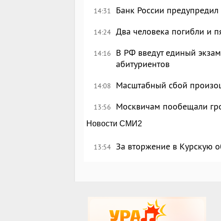
Банк России предупредил
14:31
Два человека погибли и п
14:24
В РФ введут единый экзам
14:16
абитуриентов
Масштабный сбой произош
14:08
Москвичам пообещали гр
13:56
Новости СМИ2
За вторжение в Курскую о
13:54