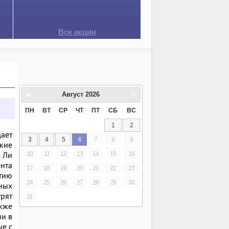
Все акции
Август
2026
ПН
ВТ
СР
ЧТ
ПТ
СБ
ВС
1
2
щает
3
4
5
6
7
8
9
кие
 Ли
10
11
12
13
14
15
16
ента
17
18
19
20
21
22
23
тию
24
25
26
27
28
29
30
ных
трят
31
акже
ни в
ые с