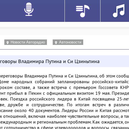
Новости Авторадио
Автоновости
еговоры Владимира Путина и Си Цзиньпина
переговоры Владимира Путина и Си Цзиньпина, об этом сооб
Доме народных собраний запланированы российско-китайс
оком составе, а также встреча с премьером Госсовета КНР
ент прибыл в Пекин с официальным визитом 19 мая. Презид
век. Поездка российского лидера в Китай посвящена 25-ле
ве, дружбе и сотрудничестве. По итогам встреч в различ
исание около 40 документов.
Лидеры России и Китая рассмо
х отношений, включая наиболее чувствительные вопросы, а т
еждународным и региональным проблемам. Как ожидается, о
т сотрудничество в сфере углеводородов и вопросы, связанн