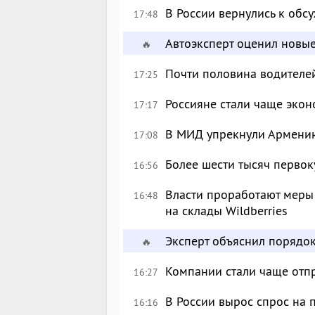
В России вернулись к об
17:48
Автоэксперт оценил новы
🔥
Почти половина водителе
17:25
Россияне стали чаще экон
17:17
В МИД упрекнули Армению
17:08
Более шести тысяч перво
16:56
Власти проработают меры
16:48
на склады Wildberries
Эксперт объяснил порядо
🔥
Компании стали чаще отпр
16:27
В России вырос спрос на
16:16