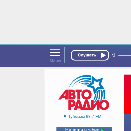
Туймазы 89.7 FM
Напиши в эфир