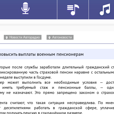
Новости Авторадио
Автоновости
повысить выплаты военным пенсионерам
торые после службы заработали длительный гражданский ст
иксированную часть страховой пенсии наравне с остальным
неделе выступили в Госдуме.
нер может выполнить все необходимые условия — дост
та, иметь требуемый стаж и пенсионные баллы, — одн
му не назначают. Это прямо запрещено законом о страхо
нта считают, что такая ситуация несправедлива. По мне
т десятилетиями работать в гражданской сфере, уплачив
этом получать пенсию в сокращённом размере.