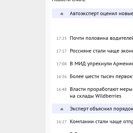
Автоэксперт оценил новы
🔥
Почти половина водителе
17:25
Россияне стали чаще экон
17:17
В МИД упрекнули Армению
17:08
Более шести тысяч перво
16:56
Власти проработают меры
16:48
на склады Wildberries
Эксперт объяснил порядо
🔥
Компании стали чаще отпр
16:27