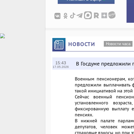
НОВОСТИ
Новости часа
В Госдуме предложили 
15:43
17.05.2026
Военным пенсионерам, ко
предложили выплачивать ф
такой инициативой на этой 
Сейчас военный пенсио
установленного возрас
фиксированную выплату е
пенсиях.
В нижней палате парламе
депутатов, человек може
страховые взносы, но при 