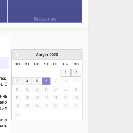
Все акции
Август
2026
ПН
ВТ
СР
ЧТ
ПТ
СБ
ВС
1
2
аж,
3
4
5
6
7
8
9
и. С
10
11
12
13
14
15
16
ичь
17
18
19
20
21
22
23
ако
24
25
26
27
28
29
30
вых
31
нию
ать