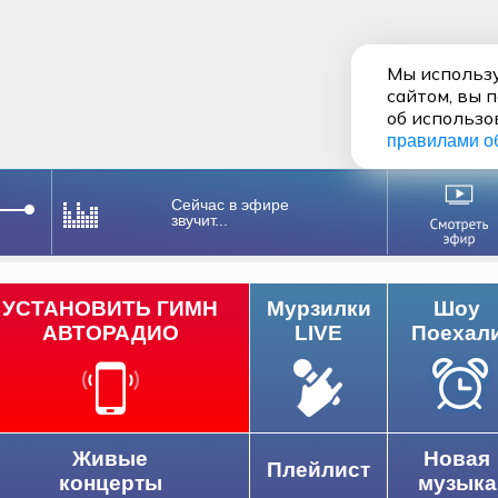
Мы использу
сайтом, вы 
об использо
правилами о
Сейчас в эфире
звучит...
УСТАНОВИТЬ ГИМН
Мурзилки
Шоу
АВТОРАДИО
LIVE
Поехал
Живые
Новая
Плейлист
концерты
музыка