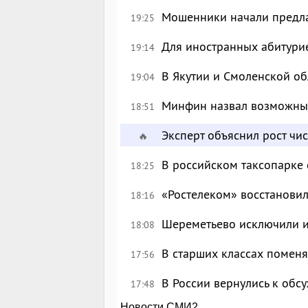
Мошенники начали предлаг
19:25
Для иностранных абитурие
19:14
В Якутии и Смоленской об
19:04
Минфин назвал возможны
18:51
Эксперт объяснил рост чи
🔥
В российском таксопарке
18:25
«Ростелеком» восстановил
18:16
Шереметьево исключили и
18:08
В старших классах поменя
17:56
В России вернулись к об
17:48
Новости СМИ2