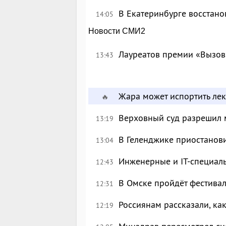
В Екатеринбурге восстан
14:05
Новости СМИ2
Лауреатов премии «Вызов
13:43
Жара может испортить лек
🔥
Верховный суд разрешил 
13:19
В Геленджике приостанов
13:04
Инженерные и IT-специал
12:43
В Омске пройдёт фестива
12:31
Россиянам рассказали, ка
12:19