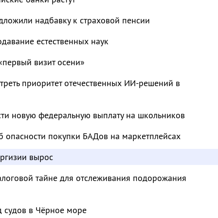
дложили надбавку к страховой пенсии
одавание естественных наук
«первый визит осени»
треть приоритет отечественных ИИ-решений в
сти новую федеральную выплату на школьников
б опасности покупки БАДов на маркетплейсах
иргизии вырос
налоговой тайне для отслеживания подорожания
д судов в Чёрное море