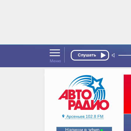
Арсеньев 102.8 FM
Напиши в эфир