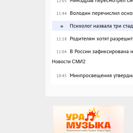
Минздрав пересмотрел си
12:05
Володин перечислил осно
11:44
Психолог назвала три ста
🔥
Родителям хотят разрешит
11:18
В России зафиксирована 
11:04
Новости СМИ2
Минпросвещения утверди
10:45