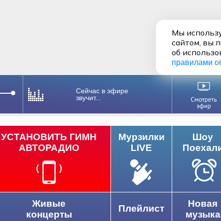
Мы использу
сайтом, вы 
об использо
правилами о
Сейчас в эфире
звучит...
УСТАНОВИТЬ ГИМН
Мурзилки
Шоу
АВТОРАДИО
LIVE
Поехал
Живые
Новая
Плейлист
концерты
музыка