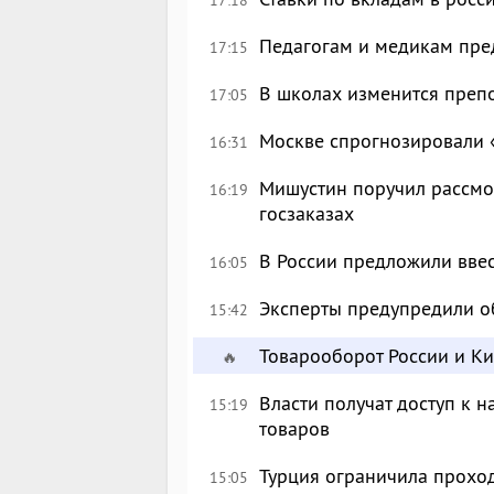
Педагогам и медикам пре
17:15
В школах изменится преп
17:05
Москве спрогнозировали 
16:31
Мишустин поручил рассмо
16:19
госзаказах
В России предложили вве
16:05
Эксперты предупредили о
15:42
Товарооборот России и К
🔥
Власти получат доступ к 
15:19
товаров
Турция ограничила прохо
15:05