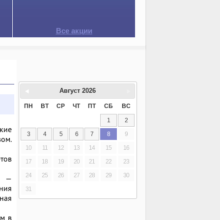
Все акции
Август
2026
ПН
ВТ
СР
ЧТ
ПТ
СБ
ВС
1
2
кие
3
4
5
6
7
8
9
вом.
10
11
12
13
14
15
16
тов
17
18
19
20
21
22
23
24
25
26
27
28
29
30
ы —
ения
31
ная
ем в