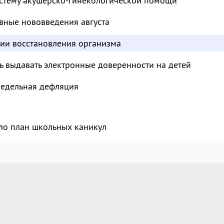
стему акушерско-гинекологической помощи
вные нововведения августа
дии восстановления организма
ь выдавать электронные доверенности на детей
недельная дефляция
ло план школьных каникул