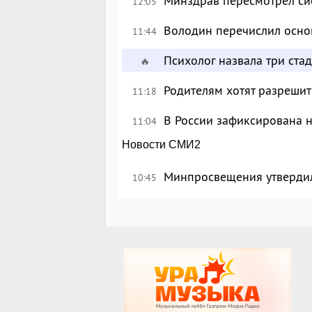
Минздрав пересмотрел си
12:05
Володин перечислил осно
11:44
Психолог назвала три ста
🔥
Родителям хотят разрешит
11:18
В России зафиксирована 
11:04
Новости СМИ2
Минпросвещения утверди
10:45