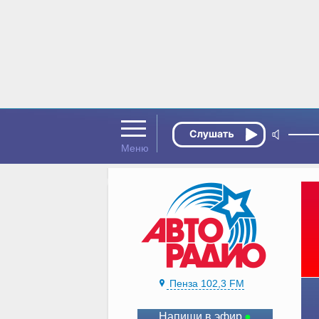
Пенза 102,3 FM
Напиши в эфир