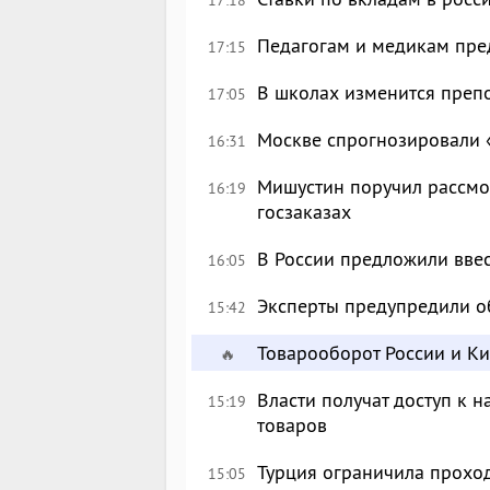
Педагогам и медикам пре
17:15
В школах изменится преп
17:05
Москве спрогнозировали 
16:31
Мишустин поручил рассмо
16:19
госзаказах
В России предложили вве
16:05
Эксперты предупредили о
15:42
Товарооборот России и К
🔥
Власти получат доступ к 
15:19
товаров
Турция ограничила прохо
15:05