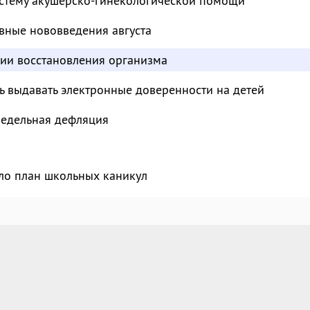
стему акушерско-гинекологической помощи
вные нововведения августа
дии восстановления организма
ь выдавать электронные доверенности на детей
недельная дефляция
ло план школьных каникул