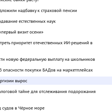
дложили надбавку к страховой пенсии
одавание естественных наук
«первый визит осени»
треть приоритет отечественных ИИ-решений в
сти новую федеральную выплату на школьников
б опасности покупки БАДов на маркетплейсах
иргизии вырос
налоговой тайне для отслеживания подорожания
д судов в Чёрное море