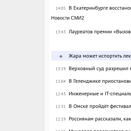
В Екатеринбурге восстан
14:05
Новости СМИ2
Лауреатов премии «Вызов
13:43
Жара может испортить лек
🔥
Верховный суд разрешил 
13:19
В Геленджике приостанов
13:04
Инженерные и IT-специал
12:43
В Омске пройдёт фестива
12:31
Россиянам рассказали, ка
12:19