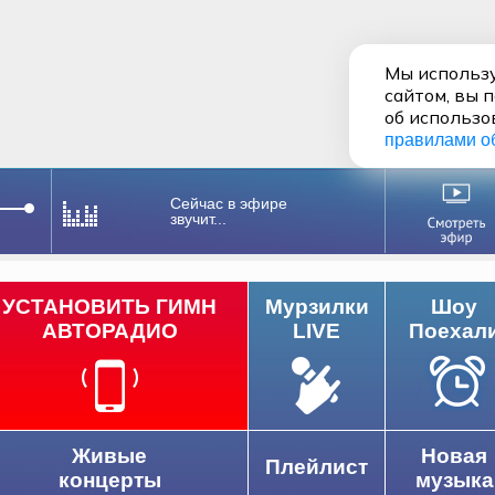
Мы использу
сайтом, вы 
об использо
правилами о
Сейчас в эфире
звучит...
УСТАНОВИТЬ ГИМН
Мурзилки
Шоу
АВТОРАДИО
LIVE
Поехал
Живые
Новая
Плейлист
концерты
музыка