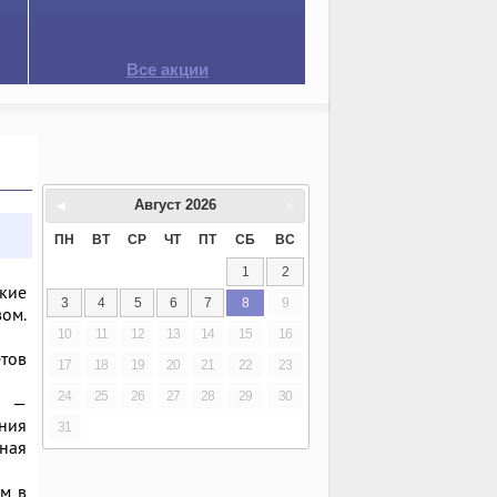
Все акции
Август
2026
ПН
ВТ
СР
ЧТ
ПТ
СБ
ВС
1
2
кие
3
4
5
6
7
8
9
вом.
10
11
12
13
14
15
16
тов
17
18
19
20
21
22
23
24
25
26
27
28
29
30
ы —
ения
31
ная
ем в