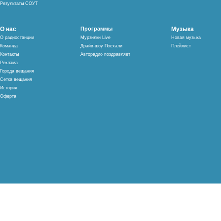
Результаты СОУТ
О нас
Программы
Музыка
О радиостанции
Мурзилки Live
Новая музыка
Команда
Драйв-шоу Поехали
Плейлист
Контакты
Авторадио поздравляет
Реклама
Города вещания
Сетка вещания
История
Оферта