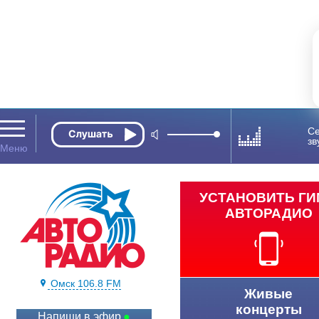
Се
зв
УСТАНОВИТЬ Г
АВТОРАДИО
Омск 106.8 FM
Живые
концерты
Напиши в эфир