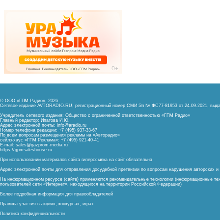
© ООО «ГПМ Радио», 2026
Сетевое издание AVTORADIO.RU, регистрационный номер
СМИ Эл № ФС77-81953 от 24.09.2021,
выда
Учредитель сетевого издания: Общество с ограниченной ответственностью «ГПМ Радио»
Главный редактор: Ипатова И.Ю.
Адрес электронной почты:
info@aradio.ru
Номер телефона редакции: +7 (495) 937-33-67
По всем вопросам размещения рекламы на «Авторадио»
сейлз-хаус «ГПМ Реклама»: +7 (495) 921-40-41
E-mail:
sales@gazprom-media.ru
https://gpmsaleshouse.ru
При использовании материалов сайта гиперссылка на сайт обязательна
Адрес электронной почты для отправления досудебной претензии по вопросам нарушения авторских 
На информационном ресурсе (сайте) применяются рекомендательные технологии (информационные тех
пользователей сети «Интернет», находящихся на территории Российской Федерации)
Более подробная информация для правообладателей
Правила участия в акциях, конкурсах, играх
Политика конфиденциальности