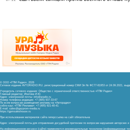
© ООО «ГПМ Радио», 2026
Сетевое издание AVTORADIO.RU, регистрационный номер
СМИ Эл № ФС77-81953 от 24.09.2021,
выда
Учредитель сетевого издания: Общество с ограниченной ответственностью «ГПМ Радио»
Главный редактор: Ипатова И.Ю.
Адрес электронной почты:
info@aradio.ru
Номер телефона редакции: +7 (495) 937-33-67
По всем вопросам размещения рекламы на «Авторадио»
сейлз-хаус «ГПМ Реклама»: +7 (495) 921-40-41
E-mail:
sales@gazprom-media.ru
https://gpmsaleshouse.ru
При использовании материалов сайта гиперссылка на сайт обязательна
Адрес электронной почты для отправления досудебной претензии по вопросам нарушения авторских 
На информационном ресурсе (сайте) применяются рекомендательные технологии (информационные тех