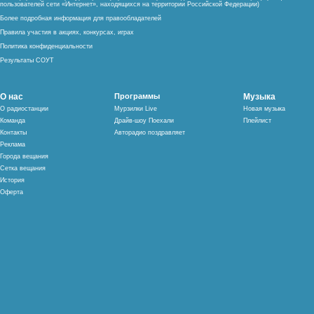
пользователей сети «Интернет», находящихся на территории Российской Федерации)
Более подробная информация для правообладателей
Правила участия в акциях, конкурсах, играх
Политика конфиденциальности
Результаты СОУТ
О нас
Программы
Музыка
О радиостанции
Мурзилки Live
Новая музыка
Команда
Драйв-шоу Поехали
Плейлист
Контакты
Авторадио поздравляет
Реклама
Города вещания
Сетка вещания
История
Оферта