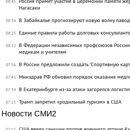
Россия примет участие в церемонии памяти ж
08:45
Нагасаки
В Забайкалье прогнозируют новую волну павод
08:34
Единые правила работы долговых консультант
08:25
В Федерации независимых профсоюзов России 
08:12
медикам и учителям
В России предложили создать "Спортивную карт
07:56
Минздрав РФ обновил порядок оказания мед
07:45
В Екатеринбурге из-за атаки загорелся логисти
07:34
Трамп запретил «родильный туризм» в США
07:25
Новости СМИ2
США ввели санкции против военного атташе Ку
07:12