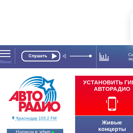
Се
зв
УСТАНОВИТЬ Г
АВТОРАДИО
Краснодар 103,2 FM
Живые
концерты
Напиши в эфир