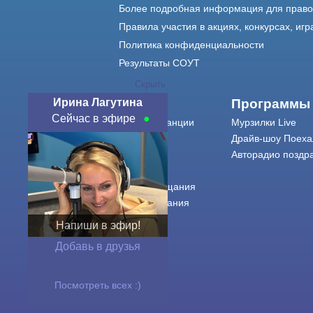
Более подробная информация для прав
Правила участия в акциях, конкурсах, игр
Политика конфиденциальности
Результаты СОУТ
Скрыть
Ирина Лагутина
О нас
Программы
Сейчас в эфире
О радиостанции
Мурзилки Live
Команда
Драйв-шоу Поеха
Контакты
Авторадио поздр
Реклама
Города вещания
Сетка вещания
История
Напиши в эфир!
Оферта
Добавь в друзья
Посмотреть всех :)