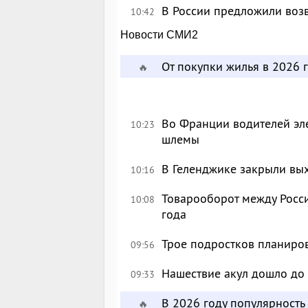
В России предложили возв
10:42
Новости СМИ2
От покупки жилья в 2026 г
🔥
Во Франции водителей эл
10:23
шлемы
В Геленджике закрыли вых
10:16
Товарооборот между Росси
10:08
года
Трое подростков планиров
09:56
Нашествие акул дошло до
09:33
В 2026 году популярност
🔥