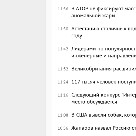
В АТОР не фиксируют масс
11:56
аномальной жары
Аттестацию столичных вод
11:50
году
Лидерами по популярности
11:42
инженерные и направлен
Великобритания расширил
11:32
117 тысяч человек поступ
11:24
Следующий конкурс "Интер
11:16
место обсуждается
В США вывели собак, кот
11:08
Жапаров назвал Россию с
10:56