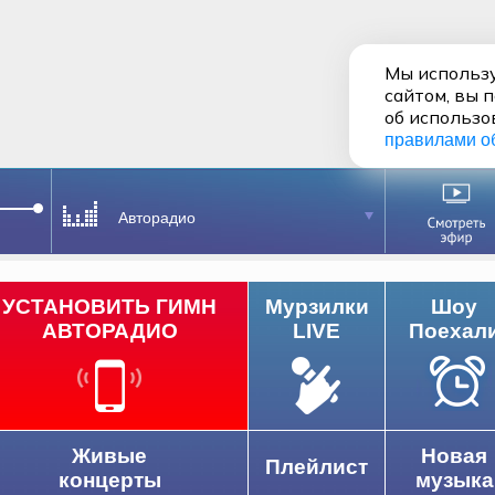
Мы использу
сайтом, вы 
об использо
правилами о
Авторадио
УСТАНОВИТЬ ГИМН
Мурзилки
Шоу
АВТОРАДИО
LIVE
Поехал
Живые
Новая
Плейлист
концерты
музыка