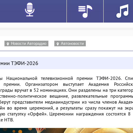
Новости Авторадио
Автоновости
емии ТЭФИ-2026
ты Национальной телевизионной премии ТЭФИ-2026. Спи
 премии. Организатором выступает Академия Российск
награды вручат в 52 номинациях. Они разделены на три катего
венно-политическое вещание, развлекательные программ
ерут представители медиаиндустрии из числа членов Акаде
йн во время церемоний, а результаты сразу покажут на экр
ую статуэтку «Орфей». Церемонии награждения состоятся 8
ке НТВ.