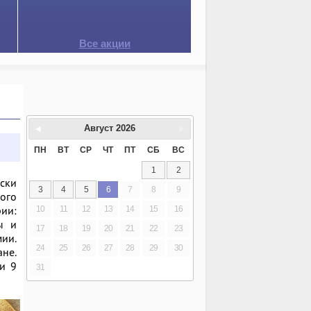
Все акции
Август
2026
ПН
ВТ
СР
ЧТ
ПТ
СБ
ВС
1
2
ски
3
4
5
6
7
8
9
ого
рии:
10
11
12
13
14
15
16
ы и
17
18
19
20
21
22
23
мии.
24
25
26
27
28
29
30
ане.
 и 9
31