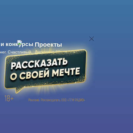
 и конкурсы
Проекты
нег. Счастливый
Дискотека 80-х
Живые концерты
Журнал Авторадио
Авторадио
в смартфоне