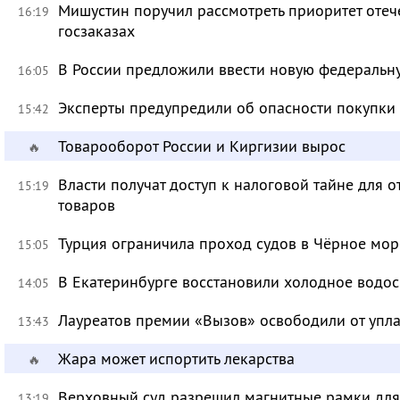
Мишустин поручил рассмотреть приоритет оте
16:19
госзаказах
В России предложили ввести новую федеральн
16:05
Эксперты предупредили об опасности покупки
15:42
Товарооборот России и Киргизии вырос
🔥
Власти получат доступ к налоговой тайне для
15:19
товаров
Турция ограничила проход судов в Чёрное мор
15:05
В Екатеринбурге восстановили холодное водо
14:05
Лауреатов премии «Вызов» освободили от уп
13:43
Жара может испортить лекарства
🔥
Верховный суд разрешил магнитные рамки для
13:19