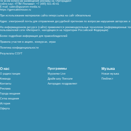
По всем вопросам размещения рекламы на «Авторадио»
сейлз-хаус «ГПМ Реклама»: +7 (495) 921-40-41
E-mail:
sales@gazprom-media.ru
https://gpmsaleshouse.ru
При использовании материалов сайта гиперссылка на сайт обязательна
Адрес электронной почты для отправления досудебной претензии по вопросам нарушения авторских 
На информационном ресурсе (сайте) применяются рекомендательные технологии (информационные тех
пользователей сети «Интернет», находящихся на территории Российской Федерации)
Более подробная информация для правообладателей
Правила участия в акциях, конкурсах, играх
Политика конфиденциальности
Результаты СОУТ
О нас
Программы
Музыка
О радиостанции
Мурзилки Live
Новая музыка
Команда
Драйв-шоу Поехали
Плейлист
Контакты
Авторадио поздравляет
Реклама
Города вещания
Сетка вещания
История
Оферта