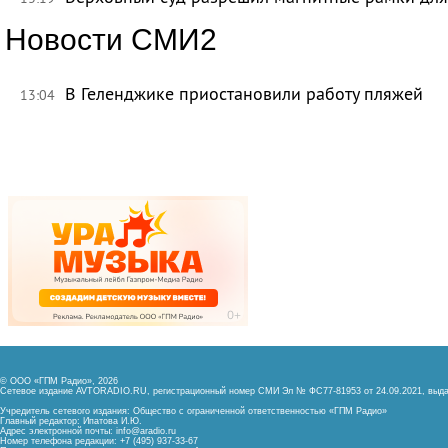
Новости СМИ2
В Геленджике приостановили работу пляжей
13:04
© ООО «ГПМ Радио», 2026
Сетевое издание AVTORADIO.RU, регистрационный номер
СМИ Эл № ФС77-81953 от 24.09.2021,
выда
Учредитель сетевого издания: Общество с ограниченной ответственностью «ГПМ Радио»
Главный редактор: Ипатова И.Ю.
Адрес электронной почты:
info@aradio.ru
Номер телефона редакции: +7 (495) 937-33-67