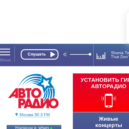
Shania T
That Don
УСТАНОВИТЬ Г
АВТОРАДИО
Москва 90.3 FM
Живые
концерты
Напиши в эфир