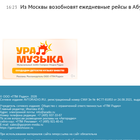
Из Москвы возобновят ежедневные рейсы в Аб
16:23
© ООО «ГПМ Радио», 2026
Сетевое издание AVTORADIO.RU, регистрационный номер
СМИ Эл № ФС77-81953 от 24.09.2021,
выда
Учредитель сетевого издания: Общество с ограниченной ответственностью «ГПМ Радио»
Главный редактор: Ипатова И.Ю.
Адрес электронной почты:
info@aradio.ru
Номер телефона редакции: +7 (495) 937-33-67
По всем вопросам размещения рекламы на «Авторадио»
сейлз-хаус «ГПМ Реклама»: +7 (495) 921-40-41
E-mail:
sales@gazprom-media.ru
https://gpmsaleshouse.ru
При использовании материалов сайта гиперссылка на сайт обязательна