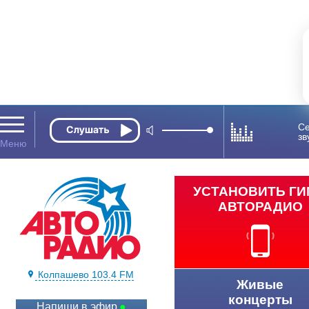
Се
зв
УСТАНОВИТЬ Г
АВТОРАДИО
Колпашево 103.4 FM
Живые
концерты
Напиши в эфир