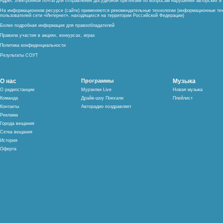
Адрес электронной почты для отправления досудебной претензии по вопросам нарушения авторских 
На информационном ресурсе (сайте) применяются рекомендательные технологии (информационные тех
пользователей сети «Интернет», находящихся на территории Российской Федерации)
Более подробная информация для правообладателей
Правила участия в акциях, конкурсах, играх
Политика конфиденциальности
Результаты СОУТ
О нас
Программы
Музыка
О радиостанции
Мурзилки Live
Новая музыка
Команда
Драйв-шоу Поехали
Плейлист
Контакты
Авторадио поздравляет
Реклама
Города вещания
Сетка вещания
История
Оферта