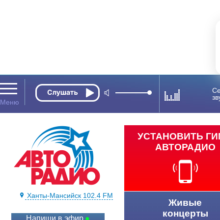
Се
зв
УСТАНОВИТЬ Г
АВТОРАДИО
Ханты-Мансийск 102.4 FM
Живые
концерты
Напиши в эфир