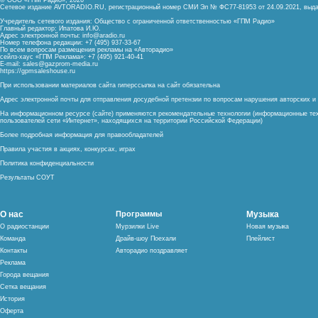
© ООО «ГПМ Радио», 2026
Сетевое издание AVTORADIO.RU, регистрационный номер
СМИ Эл № ФС77-81953 от 24.09.2021,
выда
Учредитель сетевого издания: Общество с ограниченной ответственностью «ГПМ Радио»
Главный редактор: Ипатова И.Ю.
Адрес электронной почты:
info@aradio.ru
Номер телефона редакции: +7 (495) 937-33-67
По всем вопросам размещения рекламы на «Авторадио»
сейлз-хаус «ГПМ Реклама»: +7 (495) 921-40-41
E-mail:
sales@gazprom-media.ru
https://gpmsaleshouse.ru
При использовании материалов сайта гиперссылка на сайт обязательна
Адрес электронной почты для отправления досудебной претензии по вопросам нарушения авторских 
На информационном ресурсе (сайте) применяются рекомендательные технологии (информационные тех
пользователей сети «Интернет», находящихся на территории Российской Федерации)
Более подробная информация для правообладателей
Правила участия в акциях, конкурсах, играх
Политика конфиденциальности
Результаты СОУТ
О нас
Программы
Музыка
О радиостанции
Мурзилки Live
Новая музыка
Команда
Драйв-шоу Поехали
Плейлист
Контакты
Авторадио поздравляет
Реклама
Города вещания
Сетка вещания
История
Оферта