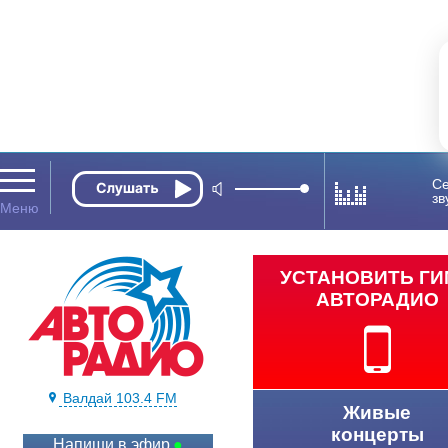
Се
зв
УСТАНОВИТЬ Г
АВТОРАДИО
Валдай 103.4 FM
Живые
концерты
Напиши в эфир