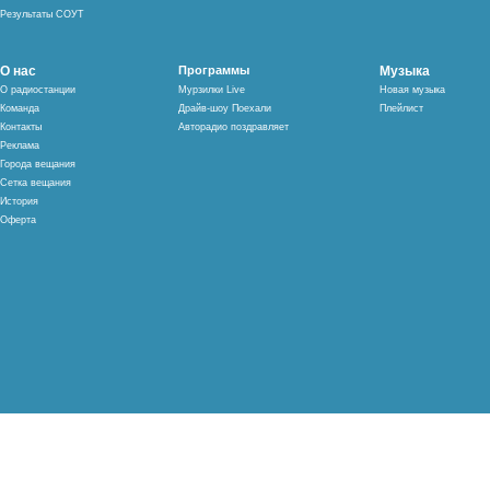
Результаты СОУТ
О нас
Программы
Музыка
О радиостанции
Мурзилки Live
Новая музыка
Команда
Драйв-шоу Поехали
Плейлист
Контакты
Авторадио поздравляет
Реклама
Города вещания
Сетка вещания
История
Оферта