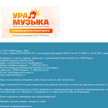
© ООО «ГПМ Радио», 2026
Сетевое издание AVTORADIO.RU, регистрационный номер
СМИ Эл № ФС77-81953 от 24.09.2021,
выда
Учредитель сетевого издания: Общество с ограниченной ответственностью «ГПМ Радио»
Главный редактор: Ипатова И.Ю.
Адрес электронной почты:
info@aradio.ru
Номер телефона редакции: +7 (495) 937-33-67
По всем вопросам размещения рекламы на «Авторадио»
сейлз-хаус «ГПМ Реклама»: +7 (495) 921-40-41
E-mail:
sales@gazprom-media.ru
https://gpmsaleshouse.ru
При использовании материалов сайта гиперссылка на сайт обязательна
Адрес электронной почты для отправления досудебной претензии по вопросам нарушения авторских 
На информационном ресурсе (сайте) применяются рекомендательные технологии (информационные тех
пользователей сети «Интернет», находящихся на территории Российской Федерации)
Более подробная информация для правообладателей
Правила участия в акциях, конкурсах, играх
Политика конфиденциальности