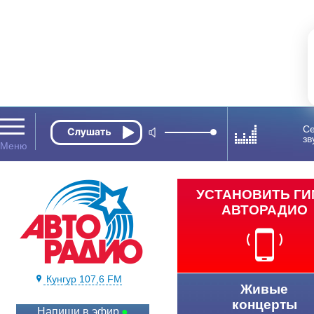
Се
зв
УСТАНОВИТЬ Г
АВТОРАДИО
Кунгур 107,6 FM
Живые
концерты
Напиши в эфир