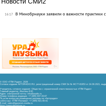
Новости СМИ2
В Минобрнауки заявили о важности практики с
16:17
© ООО «ГПМ Радио», 2026
Сетевое издание AVTORADIO.RU, регистрационный номер
СМИ Эл № ФС77-81953 от 24.09.2021,
выда
Учредитель сетевого издания: Общество с ограниченной ответственностью «ГПМ Радио»
Главный редактор: Ипатова И.Ю.
Адрес электронной почты:
info@aradio.ru
Номер телефона редакции: +7 (495) 937-33-67
По всем вопросам размещения рекламы на «Авторадио»
сейлз-хаус «ГПМ Реклама»: +7 (495) 921-40-41
E-mail:
sales@gazprom-media.ru
https://gpmsaleshouse.ru