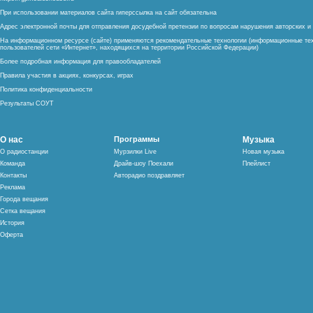
При использовании материалов сайта гиперссылка на сайт обязательна
Адрес электронной почты для отправления досудебной претензии по вопросам нарушения авторских 
На информационном ресурсе (сайте) применяются рекомендательные технологии (информационные тех
пользователей сети «Интернет», находящихся на территории Российской Федерации)
Более подробная информация для правообладателей
Правила участия в акциях, конкурсах, играх
Политика конфиденциальности
Результаты СОУТ
О нас
Программы
Музыка
О радиостанции
Мурзилки Live
Новая музыка
Команда
Драйв-шоу Поехали
Плейлист
Контакты
Авторадио поздравляет
Реклама
Города вещания
Сетка вещания
История
Оферта