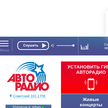
Се
зв
УСТАНОВИТЬ Г
АВТОРАДИО
Советский 102,1 FM
Живые
концерты
Напиши в эфир