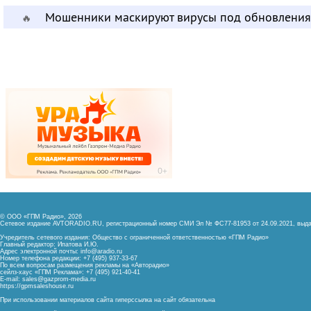
Мошенники маскируют вирусы под обновления
🔥
© ООО «ГПМ Радио», 2026
Сетевое издание AVTORADIO.RU, регистрационный номер
СМИ Эл № ФС77-81953 от 24.09.2021,
выда
Учредитель сетевого издания: Общество с ограниченной ответственностью «ГПМ Радио»
Главный редактор: Ипатова И.Ю.
Адрес электронной почты:
info@aradio.ru
Номер телефона редакции: +7 (495) 937-33-67
По всем вопросам размещения рекламы на «Авторадио»
сейлз-хаус «ГПМ Реклама»: +7 (495) 921-40-41
E-mail:
sales@gazprom-media.ru
https://gpmsaleshouse.ru
При использовании материалов сайта гиперссылка на сайт обязательна