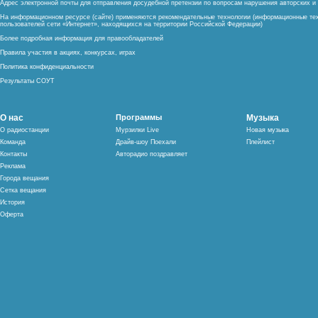
Адрес электронной почты для отправления досудебной претензии по вопросам нарушения авторских 
На информационном ресурсе (сайте) применяются рекомендательные технологии (информационные тех
пользователей сети «Интернет», находящихся на территории Российской Федерации)
Более подробная информация для правообладателей
Правила участия в акциях, конкурсах, играх
Политика конфиденциальности
Результаты СОУТ
О нас
Программы
Музыка
О радиостанции
Мурзилки Live
Новая музыка
Команда
Драйв-шоу Поехали
Плейлист
Контакты
Авторадио поздравляет
Реклама
Города вещания
Сетка вещания
История
Оферта