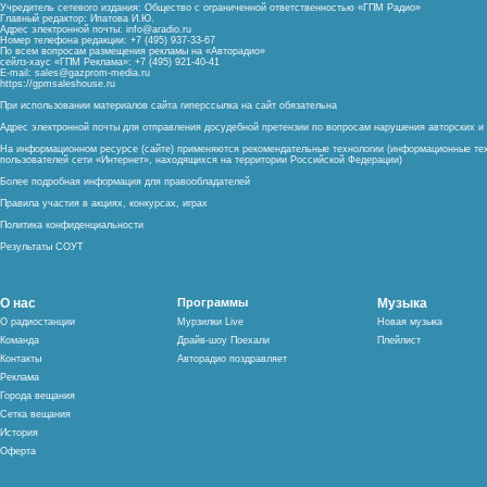
Учредитель сетевого издания: Общество с ограниченной ответственностью «ГПМ Радио»
Главный редактор: Ипатова И.Ю.
Адрес электронной почты:
info@aradio.ru
Номер телефона редакции: +7 (495) 937-33-67
По всем вопросам размещения рекламы на «Авторадио»
сейлз-хаус «ГПМ Реклама»: +7 (495) 921-40-41
E-mail:
sales@gazprom-media.ru
https://gpmsaleshouse.ru
При использовании материалов сайта гиперссылка на сайт обязательна
Адрес электронной почты для отправления досудебной претензии по вопросам нарушения авторских 
На информационном ресурсе (сайте) применяются рекомендательные технологии (информационные тех
пользователей сети «Интернет», находящихся на территории Российской Федерации)
Более подробная информация для правообладателей
Правила участия в акциях, конкурсах, играх
Политика конфиденциальности
Результаты СОУТ
О нас
Программы
Музыка
О радиостанции
Мурзилки Live
Новая музыка
Команда
Драйв-шоу Поехали
Плейлист
Контакты
Авторадио поздравляет
Реклама
Города вещания
Сетка вещания
История
Оферта