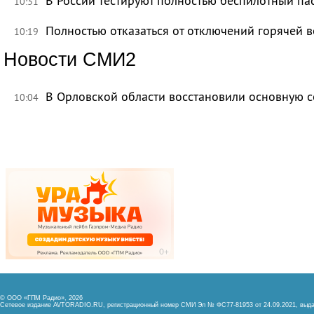
В России тестируют полностью беспилотный па
10:31
Полностью отказаться от отключений горячей в
10:19
Новости СМИ2
В Орловской области восстановили основную се
10:04
© ООО «ГПМ Радио», 2026
Сетевое издание AVTORADIO.RU, регистрационный номер
СМИ Эл № ФС77-81953 от 24.09.2021,
выда