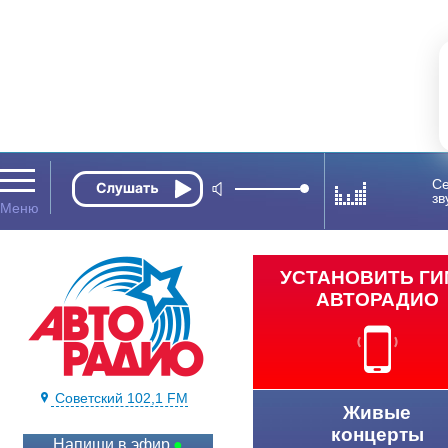
Се
зв
УСТАНОВИТЬ Г
АВТОРАДИО
Советский 102,1 FM
Живые
концерты
Напиши в эфир